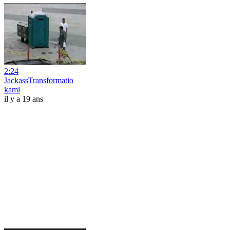
2:24
JackassTransformatio
kami
il y a 19 ans