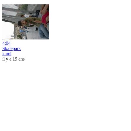
4:04
Skatepark
kami
il y a 19 ans