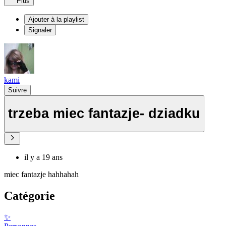
Plus
Ajouter à la playlist
Signaler
kami
Suivre
trzeba miec fantazje- dziadku
il y a 19 ans
miec fantazje hahhahah
Catégorie
✨