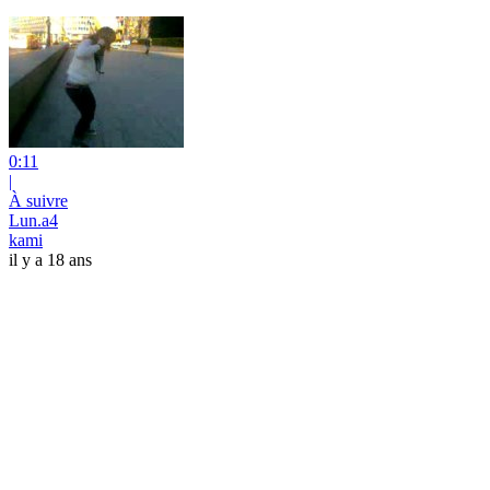
0:11
|
À suivre
Lun.a4
kami
il y a 18 ans