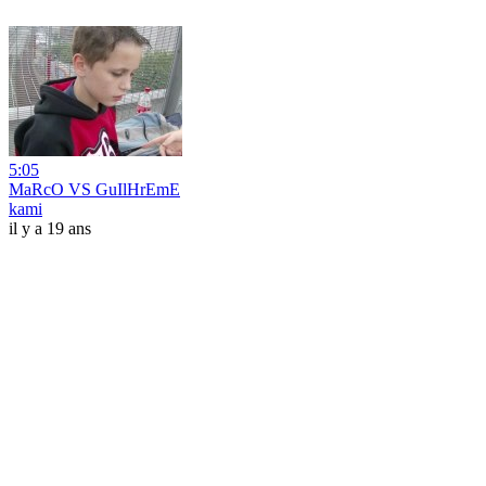
5:05
MaRcO VS GuIlHrEmE
kami
il y a 19 ans