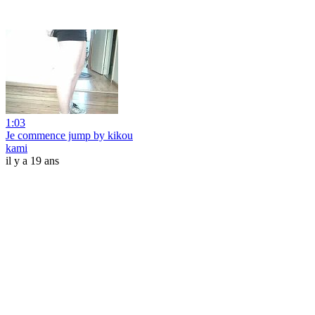
1:03
Je commence jump by kikou
kami
il y a 19 ans