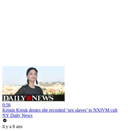
0:56
Kristin Kreuk denies she recruited ‘sex slaves’ to NXIVM cult
NY Daily News
il y a 8 ans