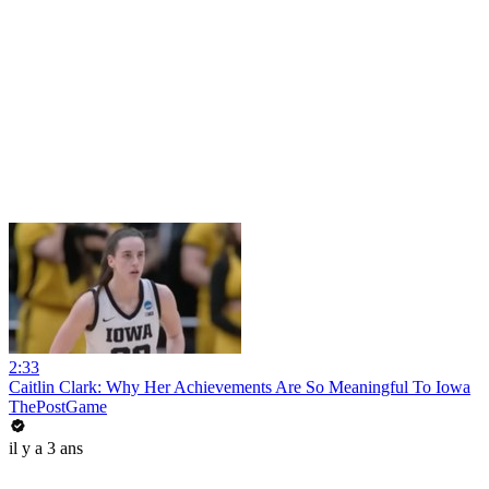
2:33
Caitlin Clark: Why Her Achievements Are So Meaningful To Iowa
ThePostGame
il y a 3 ans