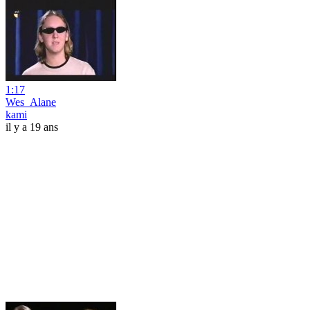
1:17
Wes_Alane
kami
il y a 19 ans