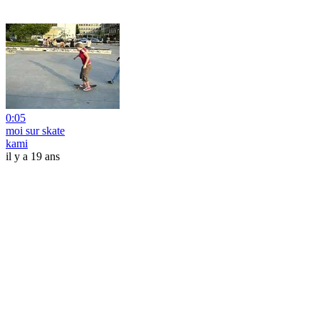
0:05
moi sur skate
kami
il y a 19 ans