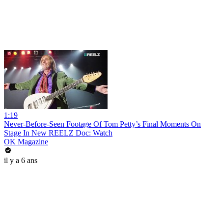
1:19
Never-Before-Seen Footage Of Tom Petty’s Final Moments On
Stage In New REELZ Doc: Watch
OK Magazine
il y a 6 ans