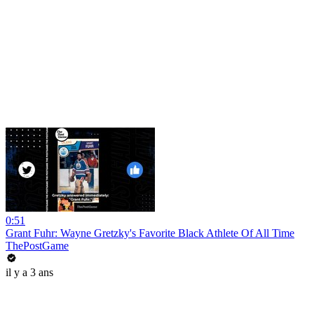
0:51
Grant Fuhr: Wayne Gretzky's Favorite Black Athlete Of All Time
ThePostGame
il y a 3 ans