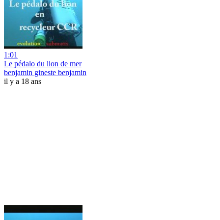
1:01
Le pédalo du lion de mer
benjamin gineste benjamin
il y a 18 ans