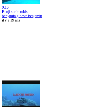
0:10
Benji sur le rubis
benjamin gineste benjamin
il y a 19 ans