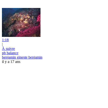
1:18
|
À suivre
pb balance
benjamin gineste benjamin
il y a 17 ans