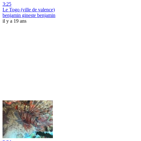
3:25
Le Togo (ville de valence)
benjamin gineste benjamin
il y a 19 ans