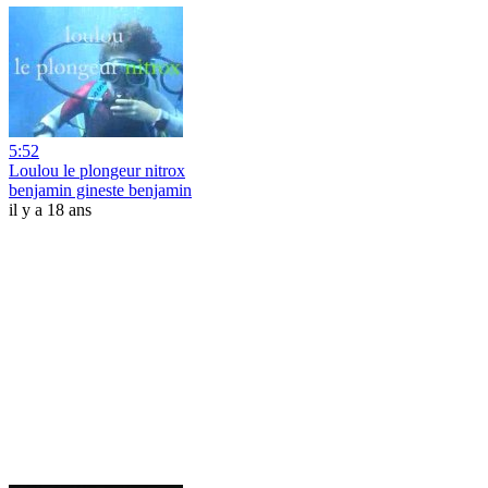
5:52
Loulou le plongeur nitrox
benjamin gineste benjamin
il y a 18 ans