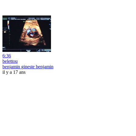
6:36
belettou
benjamin gineste benjamin
il y a 17 ans