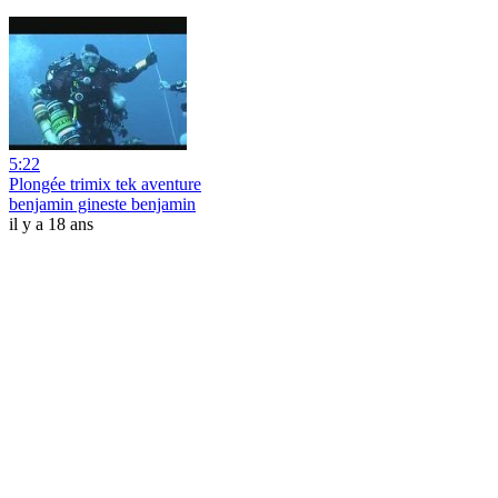
5:22
Plongée trimix tek aventure
benjamin gineste benjamin
il y a 18 ans