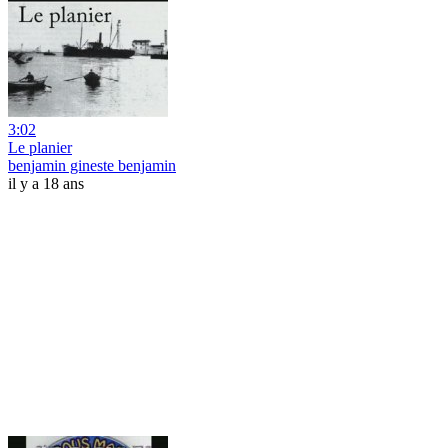
3:02
Le planier
benjamin gineste benjamin
il y a 18 ans