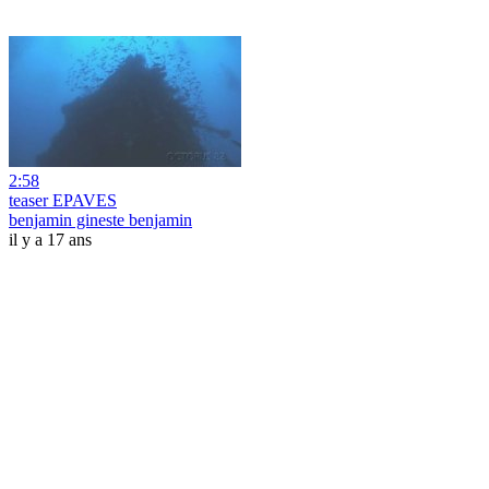
2:58
teaser EPAVES
benjamin gineste benjamin
il y a 17 ans