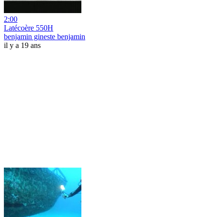
2:00
Latécoère 550H
benjamin gineste benjamin
il y a 19 ans