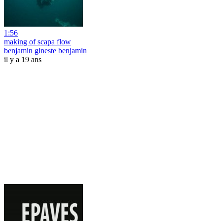
1:56
making of scapa flow
benjamin gineste benjamin
il y a 19 ans