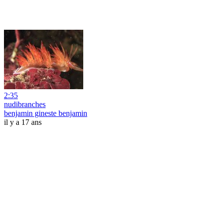
2:35
nudibranches
benjamin gineste benjamin
il y a 17 ans