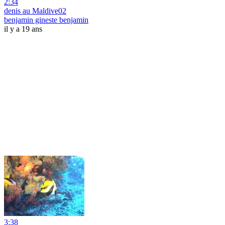
2:34
denis au Maldive02
benjamin gineste benjamin
il y a 19 ans
3:38