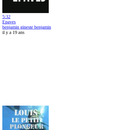
5:32
Epaves
benjamin gineste benjamin
il y a 19 ans