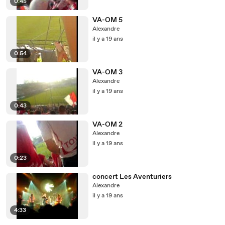
0:45
VA-OM 5
Alexandre
il y a 19 ans
0:54
VA-OM 3
Alexandre
il y a 19 ans
0:43
VA-OM 2
Alexandre
il y a 19 ans
0:23
concert Les Aventuriers
Alexandre
il y a 19 ans
4:33