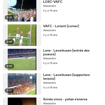
LOSC-VAFC
Alexandre
il y a 19 ans
0:31
VAFC - Lorient (corner)
Alexandre
il y a 19 ans
0:47
Lens - Leverkusen (entrée des
joueurs)
Alexandre
il y a 19 ans
0:10
Lens - Leverkusen (supporters
lensois)
Alexandre
il y a 19 ans
0:17
Soirée vince - yohan s'enerve
Alexandre