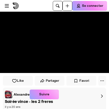
Passer au player
Passer au contenu principal
Se connecter
Like
Partager
Favori
Suivre
Alexandre
Soirée vince - les 2 freres
il y a 20 ans