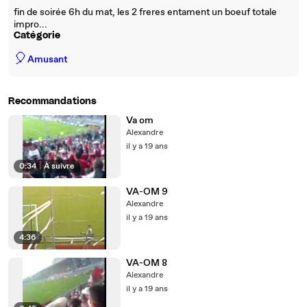
fin de soirée 6h du mat, les 2 freres entament un boeuf totale
impro...
Catégorie
🎈
Amusant
Recommandations
Va om
Alexandre
il y a 19 ans
0:34
|
À suivre
VA-OM 9
Alexandre
il y a 19 ans
4:36
VA-OM 8
Alexandre
il y a 19 ans