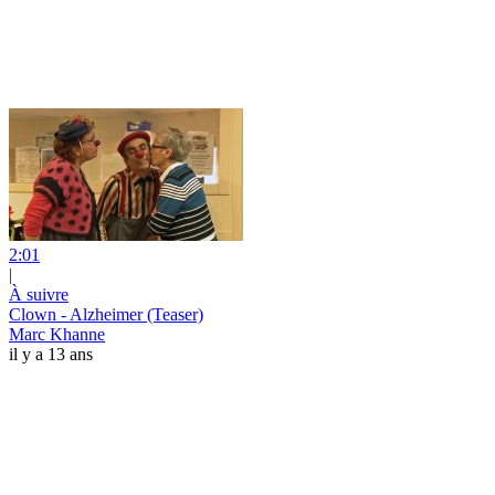
2:01
|
À suivre
Clown - Alzheimer (Teaser)
Marc Khanne
il y a 13 ans