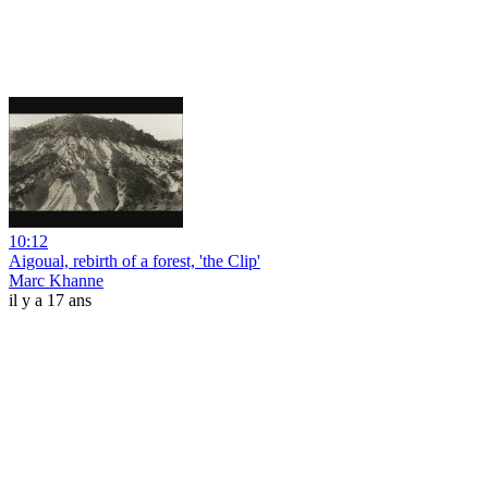
10:12
Aigoual, rebirth of a forest, 'the Clip'
Marc Khanne
il y a 17 ans