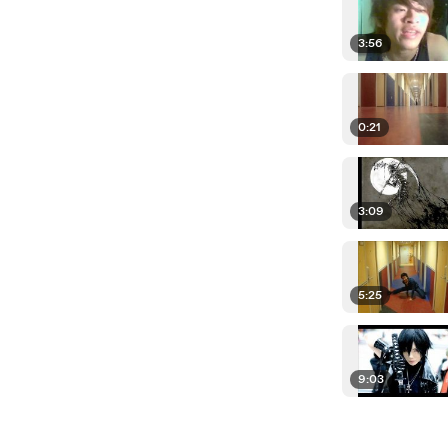
3:56
0:21
3:09
5:25
9:03