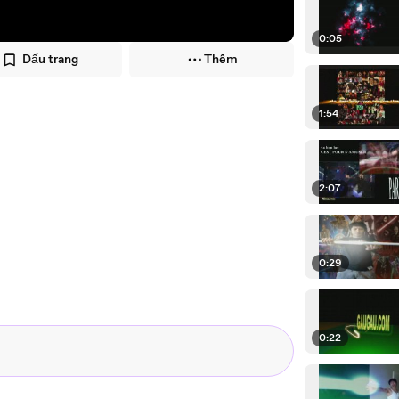
0:05
Dấu trang
Thêm
1:54
2:07
0:29
0:22