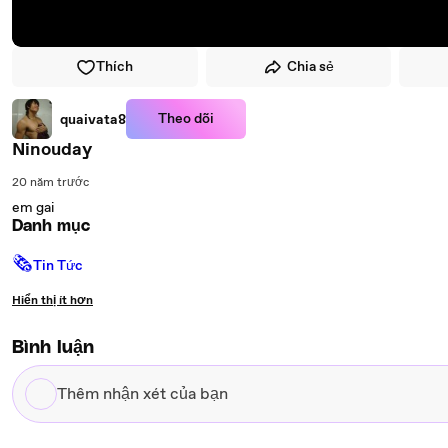
Thích
Chia sẻ
Theo dõi
quaivata8
Ninouday
20 năm trước
em gai
Danh mục
🗞
Tin Tức
Hiển thị ít hơn
Bình luận
Thêm
nhận
xét