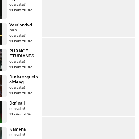
quaivata8
18 năm trước
Versiondvd
pub
quaivata8
18 năm trước
PUB NOEL
ETUDIANTS
VIETNAMIEN
quaivata8
S
18 năm trước
Dutheonguoin
oitieng
quaivata8
18 năm trước
Dgfinall
quaivata8
18 năm trước
Kameha
quaivata8