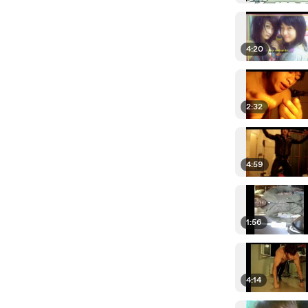
4:20
2:32
4:59
1:56
4:14