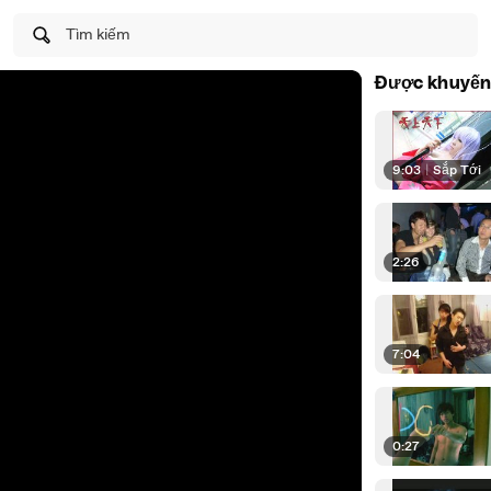
Tìm kiếm
Được khuyến
9:03
|
Sắp Tới
2:26
7:04
0:27