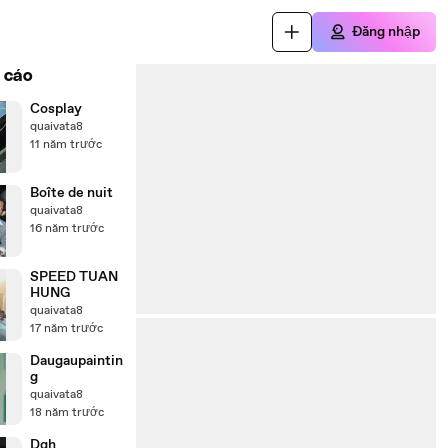
Đăng nhập
 cáo
Cosplay
quaivata8
11 năm trước
Boîte de nuit
quaivata8
16 năm trước
SPEED TUAN
HUNG
quaivata8
17 năm trước
Daugaupaintin
g
quaivata8
18 năm trước
Dgh