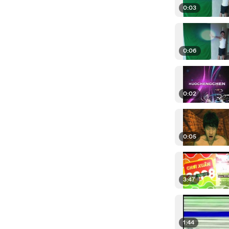
0:03
0:06
0:02
0:05
3:47
1:44