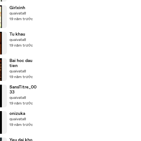
Girlxinh
quaivata8
19 năm trước
Tu khau
quaivata8
19 năm trước
Bai hoc dau
tien
quaivata8
19 năm trước
SansTitre_00
33
quaivata8
19 năm trước
onizuka
quaivata8
19 năm trước
Yeu dai kho