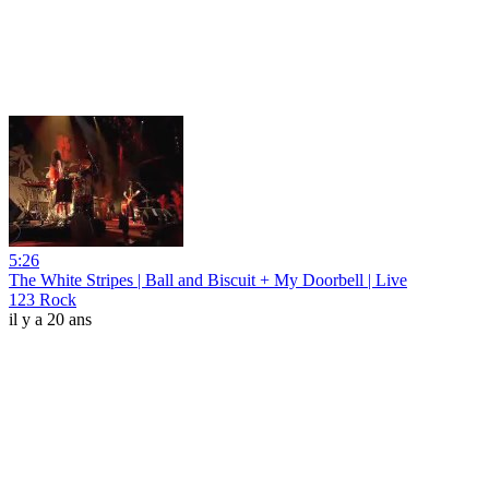
5:26
The White Stripes | Ball and Biscuit + My Doorbell | Live
123 Rock
il y a 20 ans