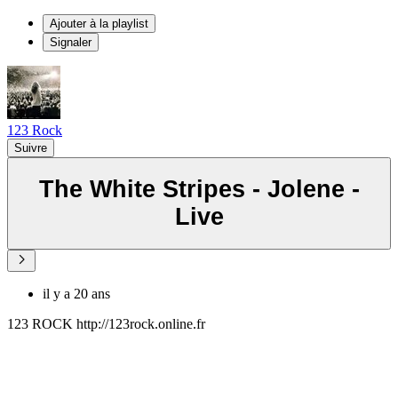
Ajouter à la playlist
Signaler
123 Rock
Suivre
The White Stripes - Jolene -
Live
il y a 20 ans
123 ROCK http://123rock.online.fr