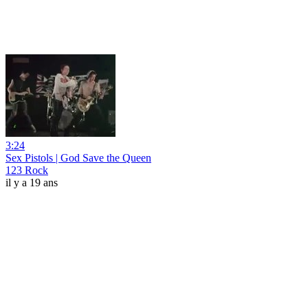
3:24
Sex Pistols | God Save the Queen
123 Rock
il y a 19 ans