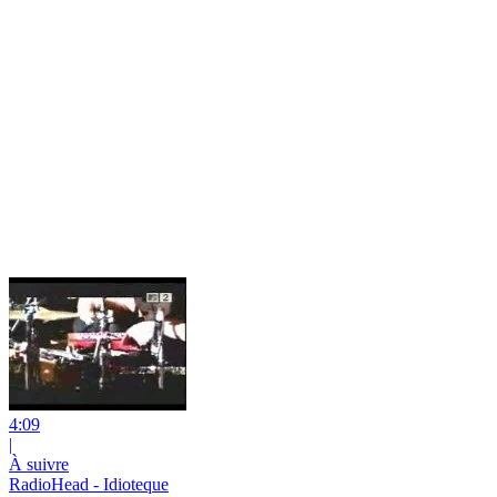
4:09
|
À suivre
RadioHead - Idioteque