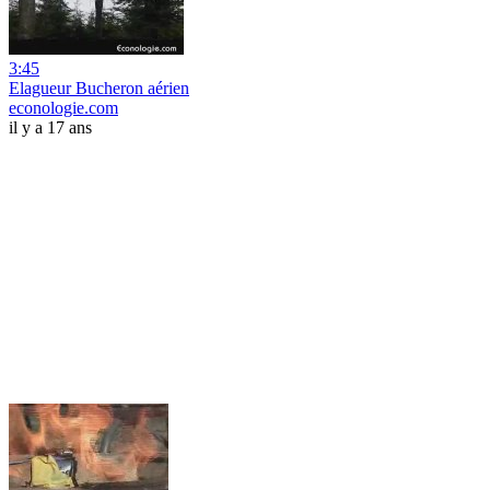
3:45
Elagueur Bucheron aérien
econologie.com
il y a 17 ans