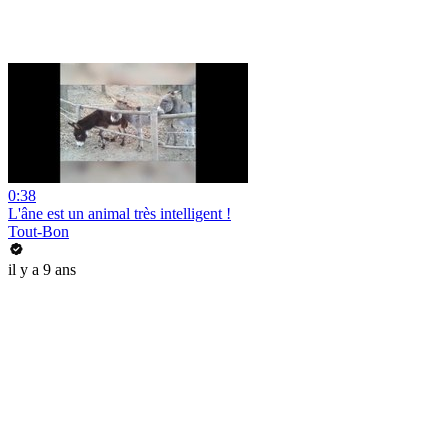
0:38
L'âne est un animal très intelligent !
Tout-Bon
il y a 9 ans