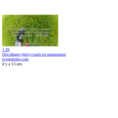
1:39
Décollages (très) courts en paramoteur
econologie.com
il y a 13 ans