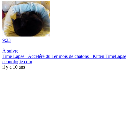
9:23
|
À suivre
Time Lapse - Acceléré du 1er mois de chatons - Kitten TimeLapse
econologie.com
il y a 10 ans