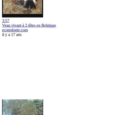
3:57
Veau vivant à 2 têtes en Belgique
econologie.com
il y a 17 ans