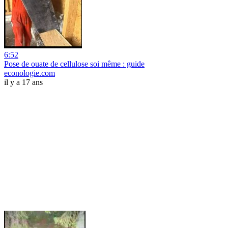
6:52
Pose de ouate de cellulose soi même : guide
econologie.com
il y a 17 ans