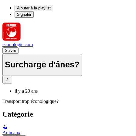
Ajouter à la playlist
Signaler
econologie.com
Suivre
Surcharge d'ânes?
il y a 20 ans
Transport trop éconologique?
Catégorie
🐳
Animaux