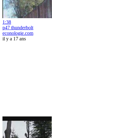
1:38
p47 thunderbolt
econologie.com
il y a 17 ans