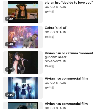
vivian hsu "decide to love you"
GO-GO-STALIN
19 年前
4:20
Cobra "oi oi oi"
GO-GO-STALIN
19 年前
5:40
Vivian hsu or kazuma "moment
gundam seed"
GO-GO-STALIN
19 年前
4:22
Vivian hsu commercial film
GO-GO-STALIN
19 年前
0:30
Vivian hsu commercial film
GO-GO-STALIN