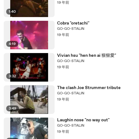
19 年前
1:40
Cobra "oretachi"
GO-GO-STALIN
19 年前
4:19
Vivian hsu "hen hen ai 狠狠愛"
GO-GO-STALIN
19 年前
3:32
The clash Joe Strummer tribute
GO-GO-STALIN
19 年前
3:49
Laughin nose "no way out"
GO-GO-STALIN
19 年前