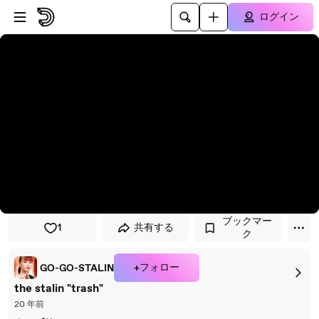
プレイヤーにスキップ
メインコンテンツにスキップ
ログイン
ブックマー
1
共有する
ク
+フォロー
GO-GO-STALIN
the stalin "trash"
20 年前