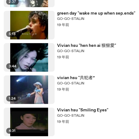
2:37
green day "wake me up when sep.ends"
GO-GO-STALIN
19 年前
5:13
Vivian hsu "hen hen ai 狠狠愛"
GO-GO-STALIN
19 年前
3:44
vivian hsu "共犯者”
GO-GO-STALIN
19 年前
1:24
Vivian hsu "Smiling Eyes"
GO-GO-STALIN
19 年前
4:31