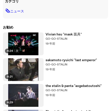
カテゴリ
🗞
ニュース
お勧め
Vivian hsu "mask 面具"
GO-GO-STALIN
19 年前
4:24
|
次
sakamoto ryuichi "last emperor"
GO-GO-STALIN
19 年前
6:21
the stalin & panta "aogebatoutoshi"
GO-GO-STALIN
19 年前
4:29