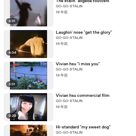
The stalin "aogeba toutoshi"
GO-GO-STALIN
19 年前
4:31
Laughin' nose "get the glory"
GO-GO-STALIN
19 年前
4:04
Vivian hsu "i miss you"
GO-GO-STALIN
19 年前
3:51
Vivian hsu commercial film
GO-GO-STALIN
19 年前
0:29
Hi-standard "my sweet dog"
GO-GO-STALIN