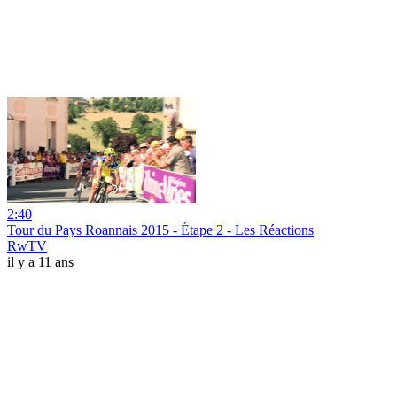
2:40
Tour du Pays Roannais 2015 - Étape 2 - Les Réactions
RwTV
il y a 11 ans