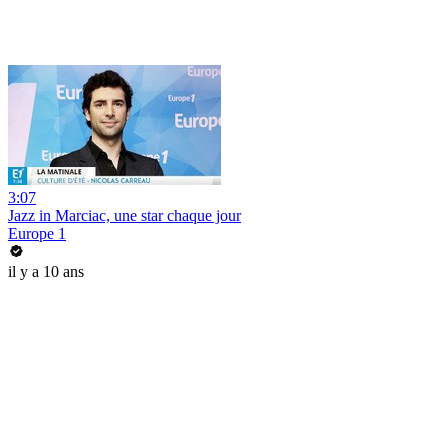
3:07
Jazz in Marciac, une star chaque jour
Europe 1
il y a 10 ans