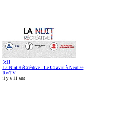
3:11
La Nuit RéCréative - Le 04 avril à Neulise
RwTV
il y a 11 ans