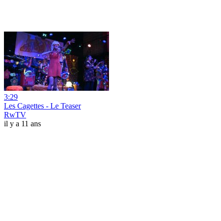
3:29
Les Cagettes - Le Teaser
RwTV
il y a 11 ans