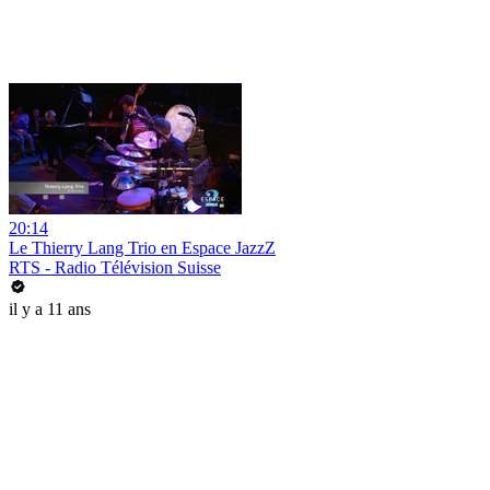
20:14
Le Thierry Lang Trio en Espace JazzZ
RTS - Radio Télévision Suisse
il y a 11 ans