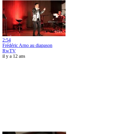
2:54
Frédéric Arno au diapason
RwTV
il y a 12 ans