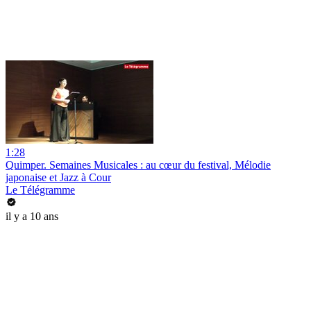
1:28
Quimper. Semaines Musicales : au cœur du festival, Mélodie
japonaise et Jazz à Cour
Le Télégramme
il y a 10 ans