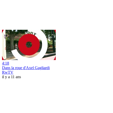
4:18
Dans la roue d'Axel Gagliardi
RwTV
il y a 11 ans