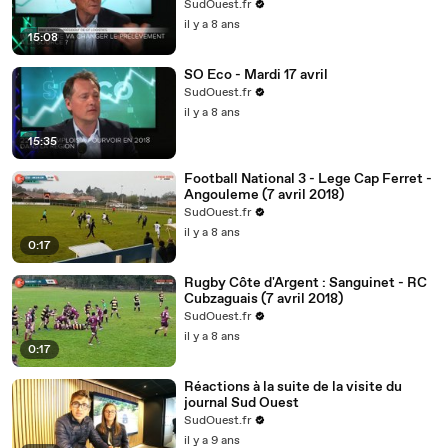
SudOuest.fr
il y a 8 ans
15:08
SO Eco - Mardi 17 avril
SudOuest.fr
il y a 8 ans
15:35
Football National 3 - Lege Cap Ferret -
Angouleme (7 avril 2018)
SudOuest.fr
il y a 8 ans
0:17
Rugby Côte d'Argent : Sanguinet - RC
Cubzaguais (7 avril 2018)
SudOuest.fr
il y a 8 ans
0:17
Réactions à la suite de la visite du
journal Sud Ouest
SudOuest.fr
il y a 9 ans