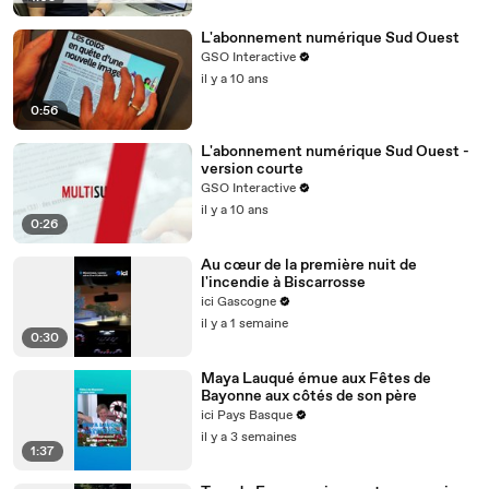
L'abonnement numérique Sud Ouest
GSO Interactive
il y a 10 ans
0:56
L'abonnement numérique Sud Ouest -
version courte
GSO Interactive
il y a 10 ans
0:26
Au cœur de la première nuit de
l'incendie à Biscarrosse
ici Gascogne
il y a 1 semaine
0:30
Maya Lauqué émue aux Fêtes de
Bayonne aux côtés de son père
ici Pays Basque
il y a 3 semaines
1:37