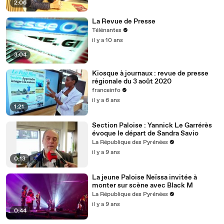
2:06
La Revue de Presse
Télénantes
il y a 10 ans
3:04
Kiosque à journaux : revue de presse
régionale du 3 août 2020
franceinfo
il y a 6 ans
1:21
Section Paloise : Yannick Le Garrérès
évoque le départ de Sandra Savio
La République des Pyrénées
il y a 9 ans
0:13
La jeune Paloise Neïssa invitée à
monter sur scène avec Black M
La République des Pyrénées
il y a 9 ans
0:44