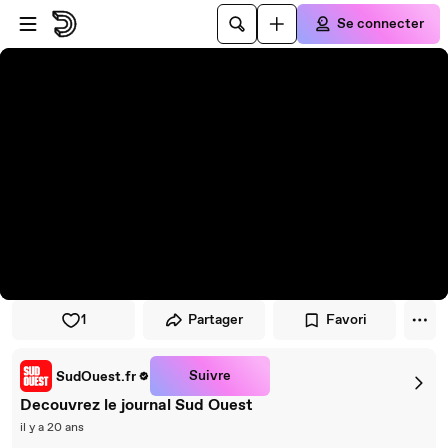
Passer au player
Passer au contenu principal
Se connecter
1
Partager
Favori
Suivre
SudOuest.fr
Decouvrez le journal Sud Ouest
il y a 20 ans