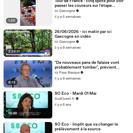
Tour de France : cinq spots pour voir
passer les coureurs sur l'étape
Hagetmau-Bordeaux
ici Gascogne
il y a 5 semaines
1:20
26/06/2026 - ici matin par ici
Gascogne en vidéo
ici Gascogne
il y a 6 semaines
2:29:11
"De nouveaux pans de falaise vont
probablement tomber", prévient
Bernard Dulau, de l’association Anglet
ici Pays Basque
Vert Océan
il y a 6 semaines
6:13
SO Eco - Mardi 01 Mai
SudOuest.fr
il y a 8 ans
15:48
SO Eco - Impôt que va changer le
prélèvement à la source