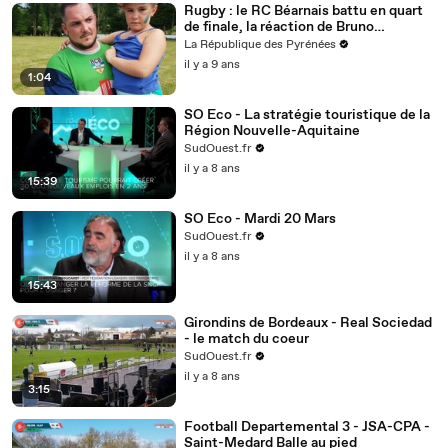
Rugby : le RC Béarnais battu en quart
de finale, la réaction de Bruno
Casabonne
La République des Pyrénées
il y a 9 ans
1:04
SO Eco - La stratégie touristique de la
Région Nouvelle-Aquitaine
SudOuest.fr
il y a 8 ans
15:39
SO Eco - Mardi 20 Mars
SudOuest.fr
il y a 8 ans
15:43
Girondins de Bordeaux - Real Sociedad
- le match du coeur
SudOuest.fr
il y a 8 ans
3:15
Football Departemental 3 - JSA-CPA -
Saint-Medard Balle au pied