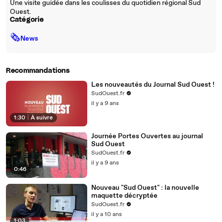
Une visite guidée dans les coulisses du quotidien régional Sud
Ouest.
Catégorie
🗞
News
Recommandations
Les nouveautés du Journal Sud Ouest !
SudOuest.fr
il y a 9 ans
1:30
|
À suivre
Journée Portes Ouvertes au journal
Sud Ouest
SudOuest.fr
il y a 9 ans
0:46
Nouveau "Sud Ouest" : la nouvelle
maquette décryptée
SudOuest.fr
il y a 10 ans
1:03