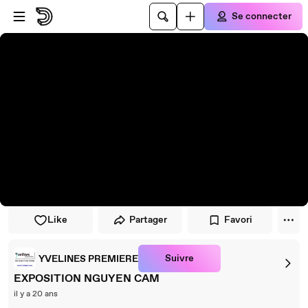
Passer au player
Passer au contenu principal
Se connecter
Like
Partager
Favori
Suivre
YVELINES PREMIERE
EXPOSITION NGUYEN CAM
il y a 20 ans