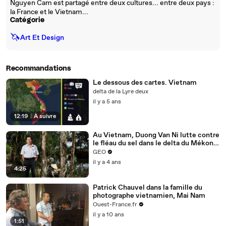
Nguyen Cam est partagé entre deux cultures... entre deux pays :
la France et le Vietnam...
Catégorie
🦄
Art Et Design
Recommandations
Le dessous des cartes. Vietnam
delta de la Lyre deux
il y a 5 ans
12:19
|
À suivre
Au Vietnam, Duong Van Ni lutte contre
le fléau du sel dans le delta du Mékong
[Planète GEO]
GEO
il y a 4 ans
4:25
Patrick Chauvel dans la famille du
photographe vietnamien, Mai Nam
Ouest-France.fr
il y a 10 ans
1:51