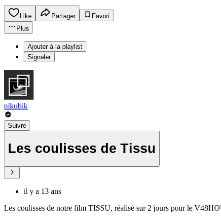
Like
Partager
Favori
Plus
Ajouter à la playlist
Signaler
nikubik
Suivre
Les coulisses de Tissu
il y a 13 ans
Les coulisses de notre film TISSU, réalisé sur 2 jours pour le V48