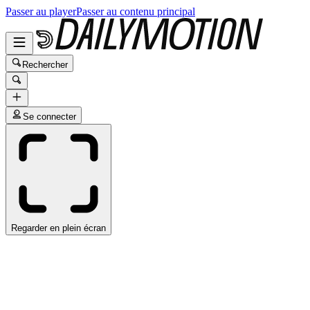
Passer au player
Passer au contenu principal
Rechercher
Se connecter
Regarder en plein écran