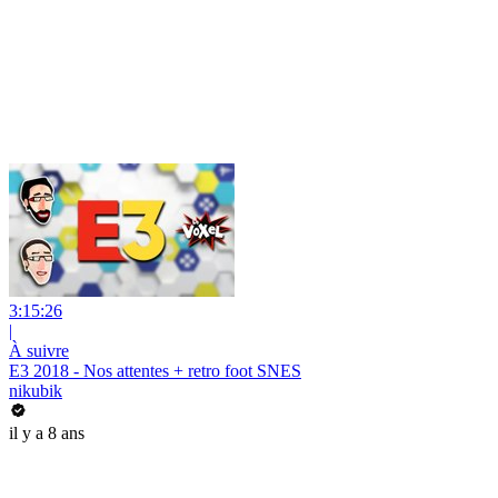
3:15:26
|
À suivre
E3 2018 - Nos attentes + retro foot SNES
nikubik
il y a 8 ans