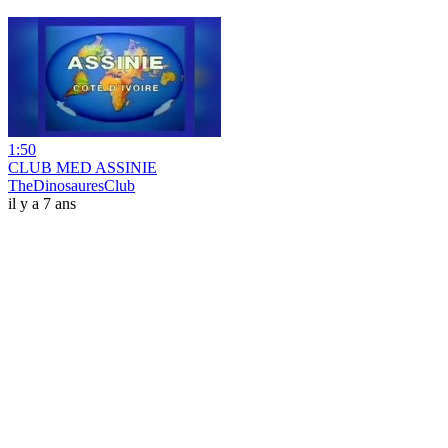
1:50
CLUB MED ASSINIE
TheDinosauresClub
il y a 7 ans