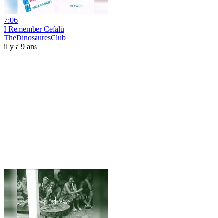
7:06
I Remember Cefalù
TheDinosauresClub
il y a 9 ans