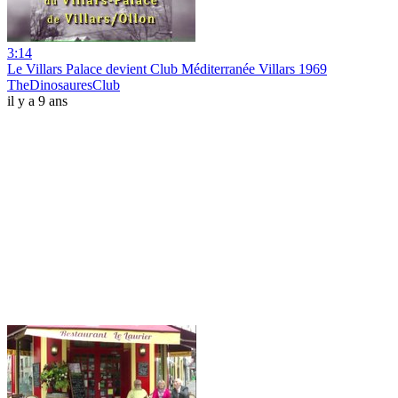
3:14
Le Villars Palace devient Club Méditerranée Villars 1969
TheDinosauresClub
il y a 9 ans