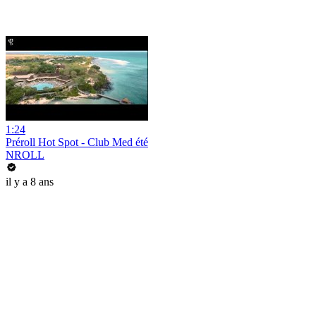
1:24
Préroll Hot Spot - Club Med été
NROLL
il y a 8 ans