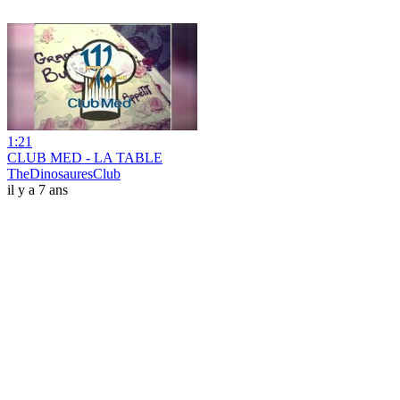
1:21
CLUB MED - LA TABLE
TheDinosauresClub
il y a 7 ans