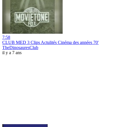
7:58
CLUB MED 3 Clips Actulités Cinéma des années 70'
TheDinosauresClub
il y a 7 ans