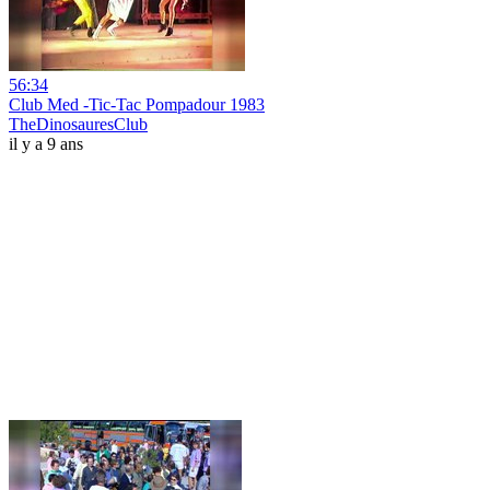
56:34
Club Med -Tic-Tac Pompadour 1983
TheDinosauresClub
il y a 9 ans