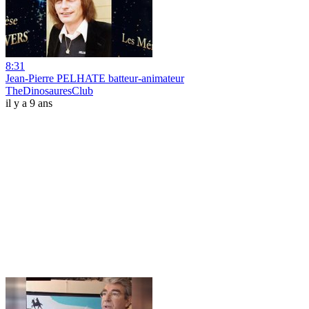
8:31
Jean-Pierre PELHATE batteur-animateur
TheDinosauresClub
il y a 9 ans