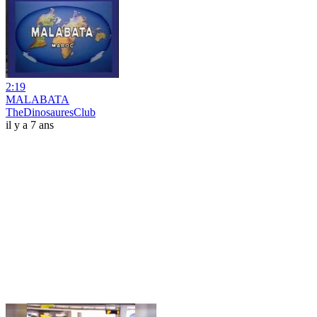
2:19
MALABATA
TheDinosauresClub
il y a 7 ans