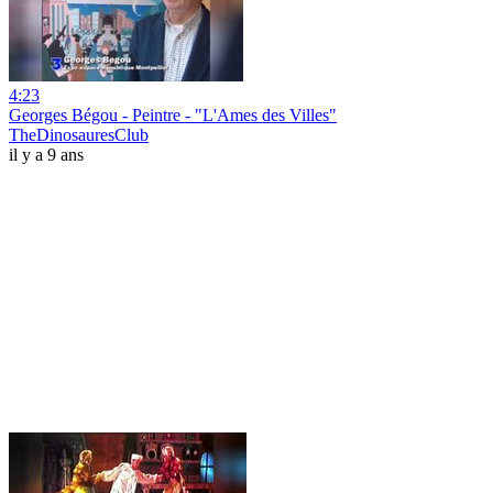
4:23
Georges Bégou - Peintre - "L'Ames des Villes"
TheDinosauresClub
il y a 9 ans