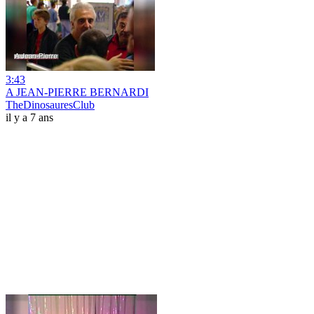
3:43
A JEAN-PIERRE BERNARDI
TheDinosauresClub
il y a 7 ans