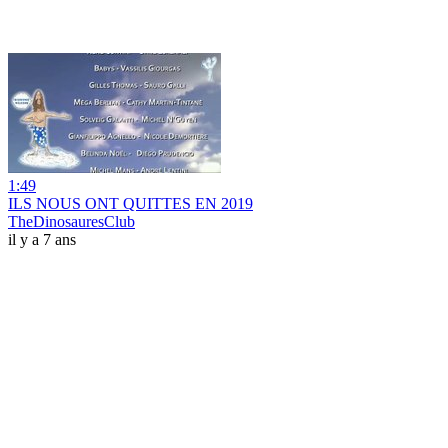
1:49
ILS NOUS ONT QUITTES EN 2019
TheDinosauresClub
il y a 7 ans