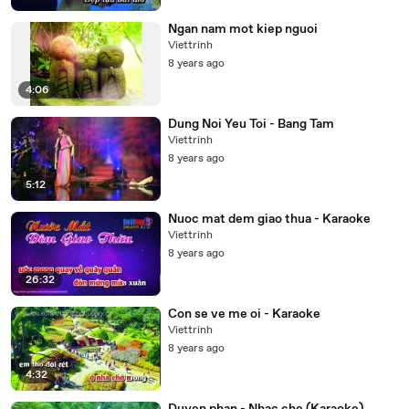
Ngan nam mot kiep nguoi
Viettrinh
8 years ago
4:06
Dung Noi Yeu Toi - Bang Tam
Viettrinh
8 years ago
5:12
Nuoc mat dem giao thua - Karaoke
Viettrinh
8 years ago
26:32
Con se ve me oi - Karaoke
Viettrinh
8 years ago
4:32