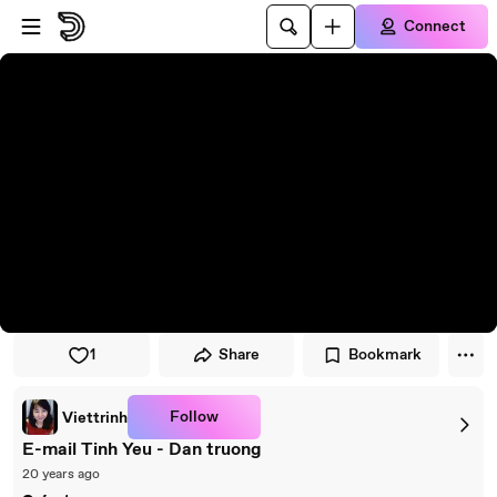
Skip to player
Skip to main content
Connect
1
Share
Bookmark
Follow
Viettrinh
E-mail Tinh Yeu - Dan truong
20 years ago