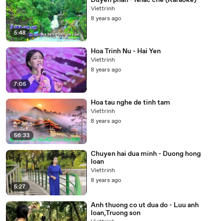
Duyen phan - Nhac che (Karaoke)
Viettrinh
8 years ago
5:48
Hoa Trinh Nu - Hai Yen
Viettrinh
8 years ago
7:05
Hoa tau nghe de tinh tam
Viettrinh
8 years ago
56:33
Chuyen hai dua minh - Duong hong
loan
Viettrinh
8 years ago
5:27
Anh thuong co ut dua do - Luu anh
loan,Truong son