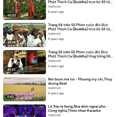
Phật Thích Ca (Buddha) trọn bộ 55 tập
lồng tiếng
Viettrinh
8 years ago
40:03
Trang 54 trên 55 Phim cuộc đời Đức
Phật Thích Ca (Buddha) trọn bộ 55 tập
lồng tiếng
Viettrinh
8 years ago
38:26
Trang 55 trên 55 Phim cuộc đời Đức
Phật Thích Ca (Buddha) lồng tiếng 55
tập trọn bộ
Viettrinh
8 years ago
42:23
Noi buon me toi - Phuong my chi,Thuy
duong Beat
Viettrinh
8 years ago
5:43
Lk Sau le bong,Nua dem ngoai pho -
Cong nghia,Thien nhan Karaoke
Viettrinh