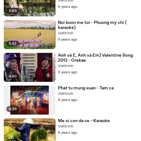
Viettrinh
8 years ago
5:03
Noi buon me toi - Phuong my chi (
karaoke)
Viettrinh
8 years ago
5:43
Anh và E, Anh và Em) Valentine Song
2013 - Orekae
Viettrinh
8 years ago
4:50
Phat tu mung xuan - Tam ca
Viettrinh
8 years ago
6:26
Me oi con da ve - Karaoke
Viettrinh
8 years ago