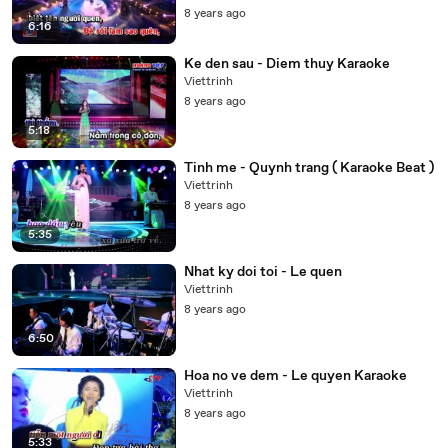
8 years ago
6:16
Ke den sau - Diem thuy Karaoke
Viettrinh
8 years ago
5:18
Tinh me - Quynh trang ( Karaoke Beat )
Viettrinh
8 years ago
5:35
Nhat ky doi toi - Le quen
Viettrinh
8 years ago
6:50
Hoa no ve dem - Le quyen Karaoke
Viettrinh
8 years ago
5:33