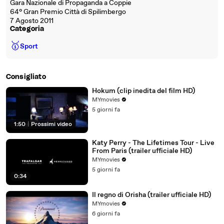
Gara Nazionale di Propaganda a Coppie
64° Gran Premio Città di Spilimbergo
7 Agosto 2011
Categoria
🥇
Sport
Consigliato
Hokum (clip inedita del film HD)
MYmovies
5 giorni fa
1:50
|
Prossimi video
Katy Perry - The Lifetimes Tour - Live
From Paris (trailer ufficiale HD)
MYmovies
5 giorni fa
0:34
Il regno di Orisha (trailer ufficiale HD)
MYmovies
6 giorni fa