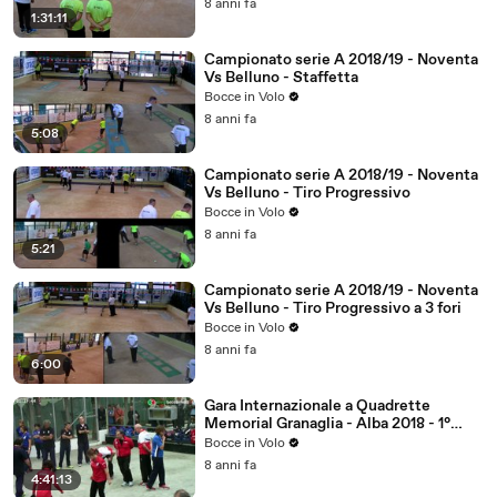
8 anni fa
1:31:11
Campionato serie A 2018/19 - Noventa
Vs Belluno - Staffetta
Bocce in Volo
8 anni fa
5:08
Campionato serie A 2018/19 - Noventa
Vs Belluno - Tiro Progressivo
Bocce in Volo
8 anni fa
5:21
Campionato serie A 2018/19 - Noventa
Vs Belluno - Tiro Progressivo a 3 fori
Bocce in Volo
8 anni fa
6:00
Gara Internazionale a Quadrette
Memorial Granaglia - Alba 2018 - 1°
Parte
Bocce in Volo
8 anni fa
4:41:13