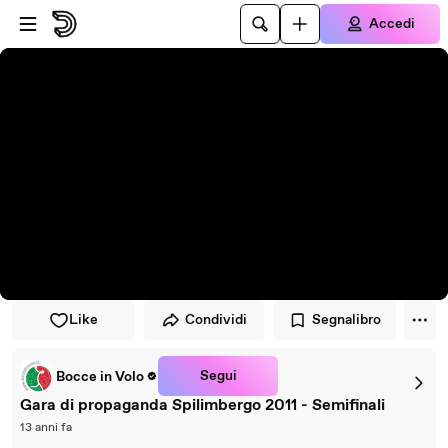
Vai al lettore
Passa al contenuto principale
Accedi
Like
Condividi
Segnalibro
Segui
Bocce in Volo
Gara di propaganda Spilimbergo 2011 - Semifinali
13 anni fa