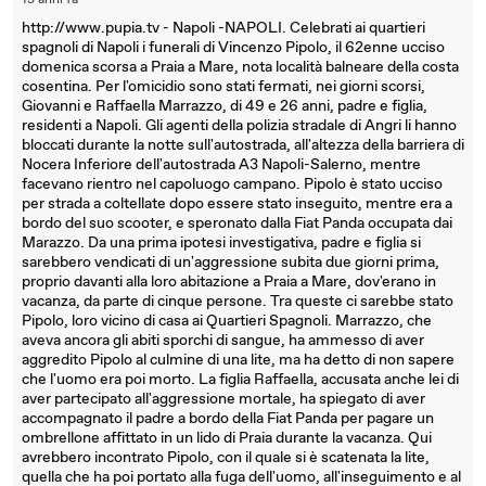
13 anni fa
http://www.pupia.tv - Napoli -NAPOLI. Celebrati ai quartieri
spagnoli di Napoli i funerali di Vincenzo Pipolo, il 62enne ucciso
domenica scorsa a Praia a Mare, nota località balneare della costa
cosentina. Per l'omicidio sono stati fermati, nei giorni scorsi,
Giovanni e Raffaella Marrazzo, di 49 e 26 anni, padre e figlia,
residenti a Napoli. Gli agenti della polizia stradale di Angri li hanno
bloccati durante la notte sull'autostrada, all'altezza della barriera di
Nocera Inferiore dell'autostrada A3 Napoli-Salerno, mentre
facevano rientro nel capoluogo campano. Pipolo è stato ucciso
per strada a coltellate dopo essere stato inseguito, mentre era a
bordo del suo scooter, e speronato dalla Fiat Panda occupata dai
Marazzo. Da una prima ipotesi investigativa, padre e figlia si
sarebbero vendicati di un'aggressione subita due giorni prima,
proprio davanti alla loro abitazione a Praia a Mare, dov'erano in
vacanza, da parte di cinque persone. Tra queste ci sarebbe stato
Pipolo, loro vicino di casa ai Quartieri Spagnoli. Marrazzo, che
aveva ancora gli abiti sporchi di sangue, ha ammesso di aver
aggredito Pipolo al culmine di una lite, ma ha detto di non sapere
che l'uomo era poi morto. La figlia Raffaella, accusata anche lei di
aver partecipato all'aggressione mortale, ha spiegato di aver
accompagnato il padre a bordo della Fiat Panda per pagare un
ombrellone affittato in un lido di Praia durante la vacanza. Qui
avrebbero incontrato Pipolo, con il quale si è scatenata la lite,
quella che ha poi portato alla fuga dell'uomo, all'inseguimento e al