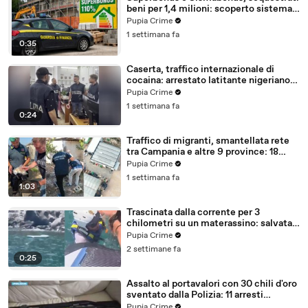
beni per 1,4 milioni: scoperto sistema
con false abitazioni (29.07.26)
Pupia Crime
1 settimana fa
0:35
Caserta, traffico internazionale di
cocaina: arrestato latitante nigeriano
ricercato dal 2019 (28.07.26)
Pupia Crime
1 settimana fa
0:24
Traffico di migranti, smantellata rete
tra Campania e altre 9 province: 18
arresti (27.07.26)
Pupia Crime
1 settimana fa
1:03
Trascinata dalla corrente per 3
chilometri su un materassino: salvata
dalla Polizia (25.07.26)
Pupia Crime
2 settimane fa
0:25
Assalto al portavalori con 30 chili d'oro
sventato dalla Polizia: 11 arresti
(25.07.26)
Pupia Crime