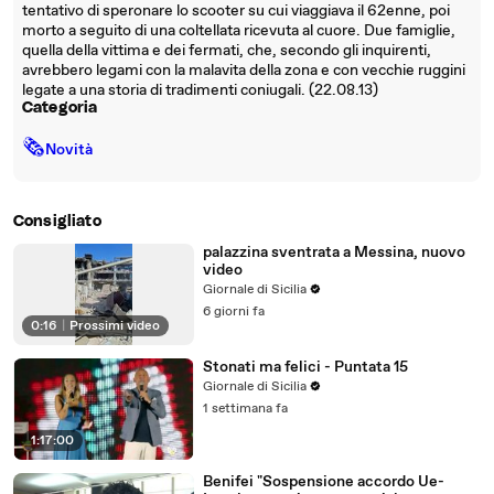
tentativo di speronare lo scooter su cui viaggiava il 62enne, poi
morto a seguito di una coltellata ricevuta al cuore. Due famiglie,
quella della vittima e dei fermati, che, secondo gli inquirenti,
avrebbero legami con la malavita della zona e con vecchie ruggini
legate a una storia di tradimenti coniugali. (22.08.13)
Categoria
🗞
Novità
Consigliato
palazzina sventrata a Messina, nuovo
video
Giornale di Sicilia
6 giorni fa
0:16
|
Prossimi video
Stonati ma felici - Puntata 15
Giornale di Sicilia
1 settimana fa
1:17:00
Benifei "Sospensione accordo Ue-