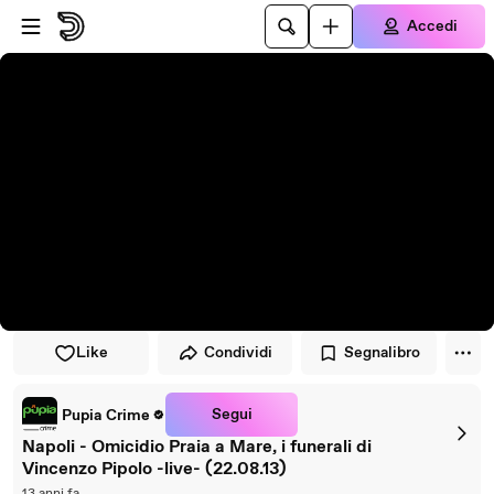
Vai al lettore
Passa al contenuto principale
Accedi
Like
Condividi
Segnalibro
Segui
Pupia Crime
Napoli - Omicidio Praia a Mare, i funerali di
Vincenzo Pipolo -live- (22.08.13)