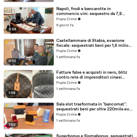
Napoli, frodi e bancarotte in
commercio vini: sequestro da 7,8
milioni (30.07.26)
Pupia Crime
6 giorni fa
0:58
Castellammare di Stabia, evasione
fiscale: sequestrati beni per 1,6 milioni
ad un consorzio navale (29.07.26)
Pupia Crime
1 settimana fa
0:52
Fatture false e acquisti in nero, blitz
contro rete di imprenditori cinesi
sequestri per 8,5 milioni (29.07.26)
Pupia Crime
1 settimana fa
1:58
Sala slot trasformata in "bancomat":
sequestrati beni per oltre 220mila euro
a due coniugi (29.07.26)
Pupia Crime
1 settimana fa
1:02
Superbonus e Sismabonus, sequestrati