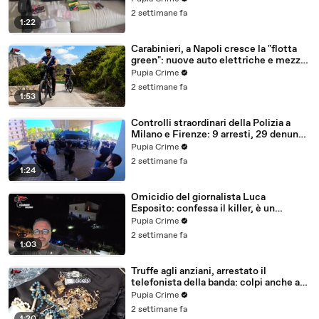
2 settimane fa
1:22
Carabinieri, a Napoli cresce la "flotta
green": nuove auto elettriche e mezzi
sostenibili anche sulle isole (25.07.26)
Pupia Crime
2 settimane fa
1:53
Controlli straordinari della Polizia a
Milano e Firenze: 9 arresti, 29 denunce
e oltre 7mila persone identificate
Pupia Crime
(25.07.26)
2 settimane fa
1:24
Omicidio del giornalista Luca
Esposito: confessa il killer, è un
26enne tunisino (25.07.26)
Pupia Crime
2 settimane fa
1:03
Truffe agli anziani, arrestato il
telefonista della banda: colpi anche ad
Aversa, oltre 300mila euro il bottino
Pupia Crime
stimato (24.07.26)
2 settimane fa