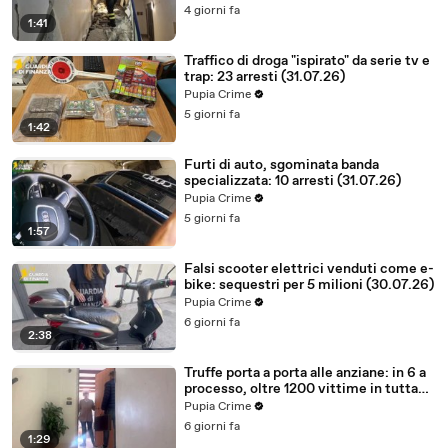
4 giorni fa
1:41
Traffico di droga "ispirato" da serie tv e
trap: 23 arresti (31.07.26)
Pupia Crime
5 giorni fa
1:42
Furti di auto, sgominata banda
specializzata: 10 arresti (31.07.26)
Pupia Crime
5 giorni fa
1:57
Falsi scooter elettrici venduti come e-
bike: sequestri per 5 milioni (30.07.26)
Pupia Crime
6 giorni fa
2:38
Truffe porta a porta alle anziane: in 6 a
processo, oltre 1200 vittime in tutta
Italia (30.07.26)
Pupia Crime
6 giorni fa
1:29