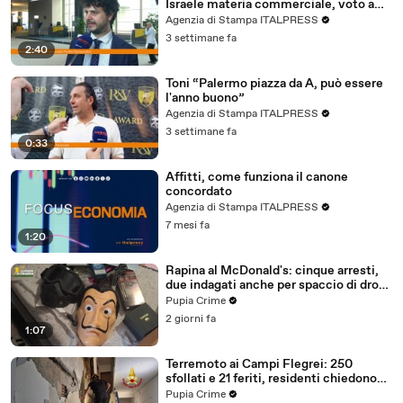
Israele materia commerciale, voto a
maggioranza"
Agenzia di Stampa ITALPRESS
3 settimane fa
2:40
Toni “Palermo piazza da A, può essere
l'anno buono”
Agenzia di Stampa ITALPRESS
3 settimane fa
0:33
Affitti, come funziona il canone
concordato
Agenzia di Stampa ITALPRESS
7 mesi fa
1:20
Rapina al McDonald's: cinque arresti,
due indagati anche per spaccio di droga
(03.08.26)
Pupia Crime
2 giorni fa
1:07
Terremoto ai Campi Flegrei: 250
sfollati e 21 feriti, residenti chiedono
certezze sul futuro (01.08.26)
Pupia Crime