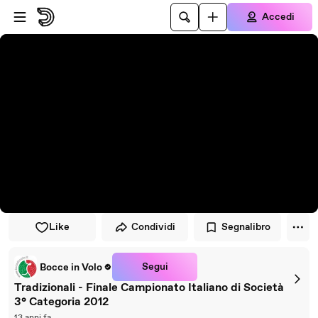
Vai al lettore
Passa al contenuto principale
Accedi
Like
Condividi
Segnalibro
Segui
Bocce in Volo
Tradizionali - Finale Campionato Italiano di Società
3° Categoria 2012