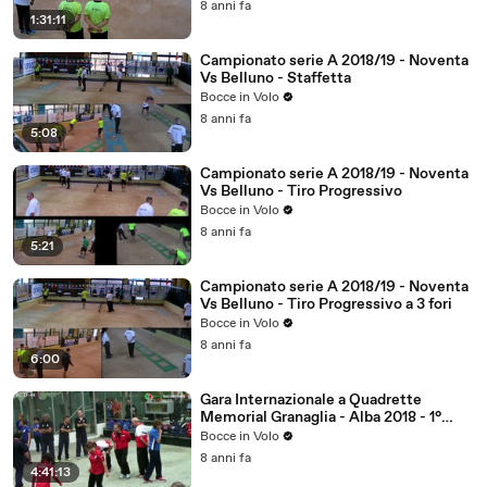
8 anni fa
1:31:11
Campionato serie A 2018/19 - Noventa
Vs Belluno - Staffetta
Bocce in Volo
8 anni fa
5:08
Campionato serie A 2018/19 - Noventa
Vs Belluno - Tiro Progressivo
Bocce in Volo
8 anni fa
5:21
Campionato serie A 2018/19 - Noventa
Vs Belluno - Tiro Progressivo a 3 fori
Bocce in Volo
8 anni fa
6:00
Gara Internazionale a Quadrette
Memorial Granaglia - Alba 2018 - 1°
Parte
Bocce in Volo
8 anni fa
4:41:13