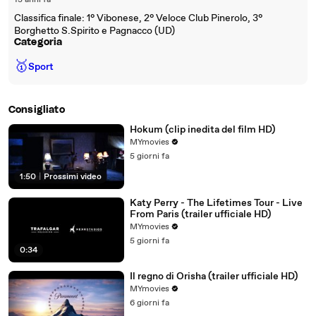
13 anni fa
Classifica finale: 1° Vibonese, 2° Veloce Club Pinerolo, 3°
Borghetto S.Spirito e Pagnacco (UD)
Categoria
🥇
Sport
Consigliato
Hokum (clip inedita del film HD)
MYmovies
5 giorni fa
1:50
|
Prossimi video
Katy Perry - The Lifetimes Tour - Live
From Paris (trailer ufficiale HD)
MYmovies
5 giorni fa
0:34
Il regno di Orisha (trailer ufficiale HD)
MYmovies
6 giorni fa