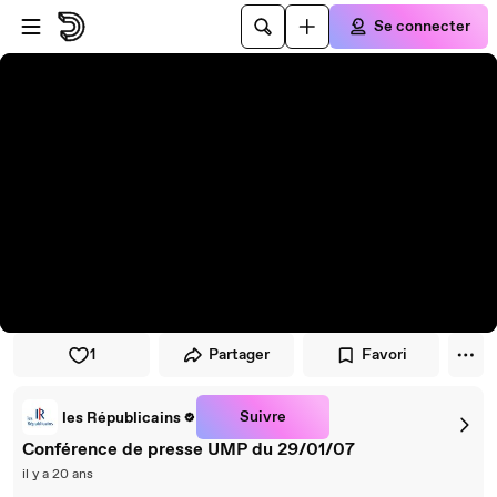
Passer au player
Passer au contenu principal
Se connecter
1
Partager
Favori
Suivre
les Républicains
Conférence de presse UMP du 29/01/07
il y a 20 ans