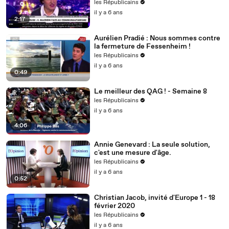
les Républicains
il y a 6 ans
2:17
Aurélien Pradié : Nous sommes contre
la fermeture de Fessenheim !
les Républicains
il y a 6 ans
0:49
Le meilleur des QAG ! - Semaine 8
les Républicains
il y a 6 ans
4:06
Annie Genevard : La seule solution,
c'est une mesure d'âge.
les Républicains
il y a 6 ans
0:52
Christian Jacob, invité d'Europe 1 - 18
février 2020
les Républicains
il y a 6 ans