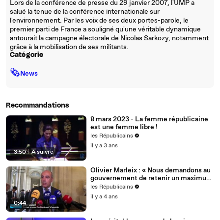
Lors de la conférence de presse du 29 janvier 2007, l'UMP a
salué la tenue de la conférence internationale sur
l'environnement. Par les voix de ses deux portes-parole, le
premier parti de France a souligné qu'une véritable dynamique
antourait la campagne électorale de Nicolas Sarkozy, notamment
grâce à la mobilisation de ses militants.
Catégorie
🗞
News
Recommandations
8 mars 2023 - La femme républicaine
est une femme libre !
les Républicains
il y a 3 ans
3:50
|
À suivre
Olivier Marleix : « Nous demandons au
gouvernement de retenir un maximum
de nos propositions. »
les Républicains
il y a 4 ans
0:44