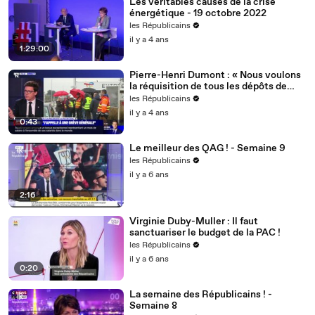
Les véritables causes de la crise
énergétique - 19 octobre 2022
les Républicains
il y a 4 ans
1:29:00
Pierre-Henri Dumont : « Nous voulons
la réquisition de tous les dépôts de
carburant ! »
les Républicains
il y a 4 ans
0:43
Le meilleur des QAG ! - Semaine 9
les Républicains
il y a 6 ans
2:16
Virginie Duby-Muller : Il faut
sanctuariser le budget de la PAC !
les Républicains
il y a 6 ans
0:20
La semaine des Républicains ! -
Semaine 8