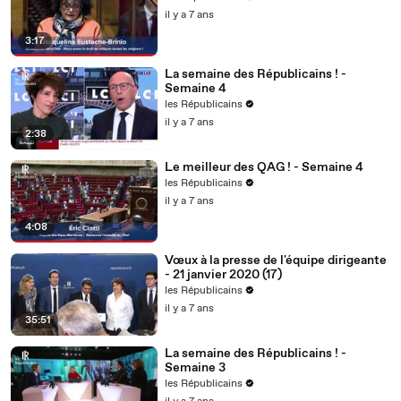
il y a 7 ans
3:17
La semaine des Républicains ! -
Semaine 4
les Républicains
il y a 7 ans
2:38
Le meilleur des QAG ! - Semaine 4
les Républicains
il y a 7 ans
4:08
Vœux à la presse de l'équipe dirigeante
- 21 janvier 2020 (17)
les Républicains
il y a 7 ans
35:51
La semaine des Républicains ! -
Semaine 3
les Républicains