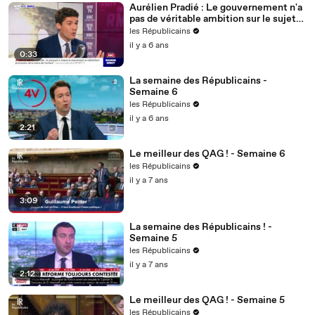
Aurélien Pradié : Le gouvernement n'a
pas de véritable ambition sur le sujet
du handicap.
les Républicains
il y a 6 ans
0:33
La semaine des Républicains -
Semaine 6
les Républicains
il y a 6 ans
2:21
Le meilleur des QAG ! - Semaine 6
les Républicains
il y a 7 ans
3:09
La semaine des Républicains ! -
Semaine 5
les Républicains
il y a 7 ans
2:12
Le meilleur des QAG ! - Semaine 5
les Républicains