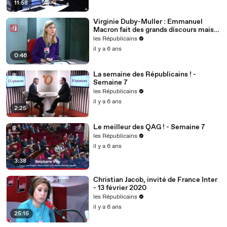
11:58
Virginie Duby-Muller : Emmanuel
Macron fait des grands discours mais
nous voulons des actes !
les Républicains
il y a 6 ans
0:46
La semaine des Républicains ! -
Semaine 7
les Républicains
il y a 6 ans
2:25
Le meilleur des QAG ! - Semaine 7
les Républicains
il y a 6 ans
3:38
Christian Jacob, invité de France Inter
- 13 février 2020
les Républicains
il y a 6 ans
25:15