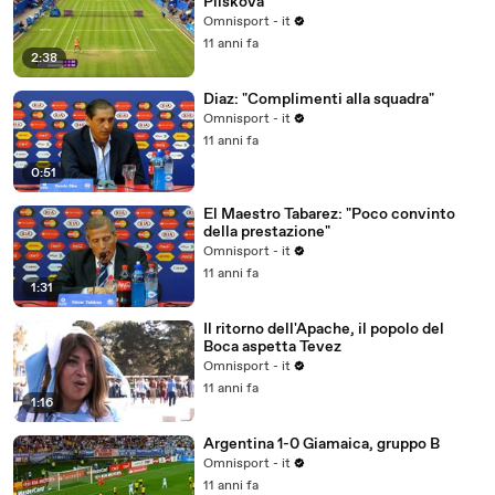
Pliskova
Omnisport - it
11 anni fa
2:38
Diaz: "Complimenti alla squadra"
Omnisport - it
11 anni fa
0:51
El Maestro Tabarez: "Poco convinto
della prestazione"
Omnisport - it
11 anni fa
1:31
Il ritorno dell'Apache, il popolo del
Boca aspetta Tevez
Omnisport - it
11 anni fa
1:16
Argentina 1-0 Giamaica, gruppo B
Omnisport - it
11 anni fa