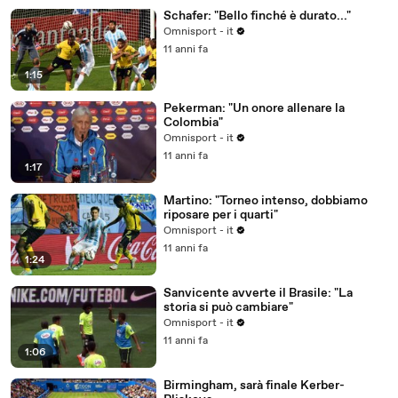
Schafer: "Bello finché è durato..."
Omnisport - it
11 anni fa
1:15
Pekerman: "Un onore allenare la
Colombia"
Omnisport - it
11 anni fa
1:17
Martino: "Torneo intenso, dobbiamo
riposare per i quarti"
Omnisport - it
11 anni fa
1:24
Sanvicente avverte il Brasile: "La
storia si può cambiare"
Omnisport - it
11 anni fa
1:06
Birmingham, sarà finale Kerber-