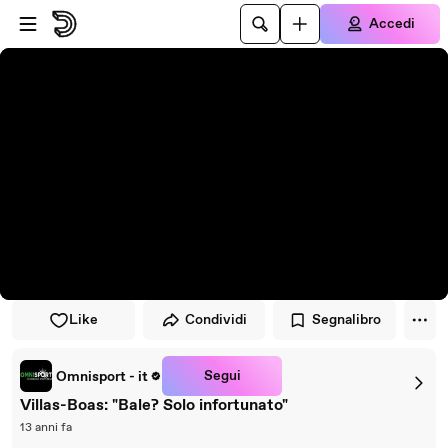
Vai al lettore
Passa al contenuto principale
Accedi
Like
Condividi
Segnalibro
Segui
Omnisport - it
Villas-Boas: "Bale? Solo infortunato"
13 anni fa