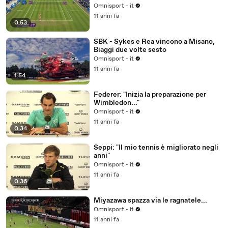
Omnisport - it
11 anni fa
0:53
SBK - Sykes e Rea vincono a Misano,
Biaggi due volte sesto
Omnisport - it
11 anni fa
1:54
Federer: "Inizia la preparazione per
Wimbledon..."
Omnisport - it
11 anni fa
0:34
Seppi: "Il mio tennis è migliorato negli
anni"
Omnisport - it
11 anni fa
0:36
Miyazawa spazza via le ragnatele...
Omnisport - it
11 anni fa