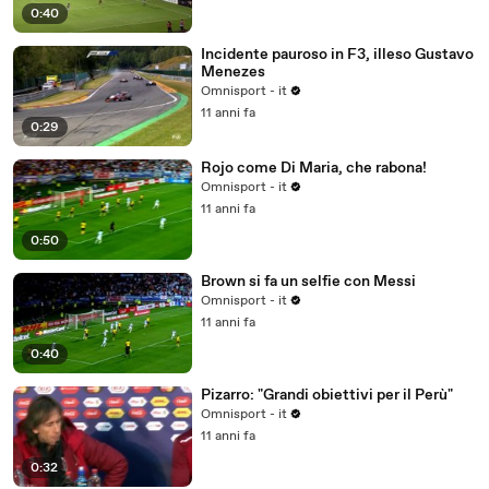
0:40
Incidente pauroso in F3, illeso Gustavo
Menezes
Omnisport - it
11 anni fa
0:29
Rojo come Di Maria, che rabona!
Omnisport - it
11 anni fa
0:50
Brown si fa un selfie con Messi
Omnisport - it
11 anni fa
0:40
Pizarro: "Grandi obiettivi per il Perù"
Omnisport - it
11 anni fa
0:32