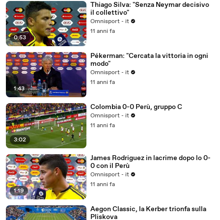
Thiago Silva: "Senza Neymar decisivo
il collettivo"
Omnisport - it
11 anni fa
0:53
Pékerman: "Cercata la vittoria in ogni
modo"
Omnisport - it
11 anni fa
1:43
Colombia 0-0 Perù, gruppo C
Omnisport - it
11 anni fa
3:02
James Rodriguez in lacrime dopo lo 0-
0 con il Perù
Omnisport - it
11 anni fa
1:19
Aegon Classic, la Kerber trionfa sulla
Pliskova