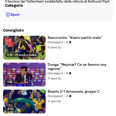
Il tecnico del Tottenham soddisfatto della vittoria di Selhurst Park
Categoria
🥇
Sport
Consigliato
Sanvicente: "Siamo partiti male"
Omnisport - it
11 anni fa
1:15
|
Prossimi video
Dunga: "Neymar? Ce ne faremo una
ragione"
Omnisport - it
11 anni fa
1:18
Brasile 2-1 Venezuela, gruppo C
Omnisport - it
11 anni fa
3:02