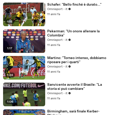
Schafer: "Bello finché è durato..."
Omnisport - it
11 anni fa
1:15
Pekerman: "Un onore allenare la
Colombia"
Omnisport - it
11 anni fa
1:17
Martino: "Torneo intenso, dobbiamo
riposare per i quarti"
Omnisport - it
11 anni fa
1:24
Sanvicente avverte il Brasile: "La
storia si può cambiare"
Omnisport - it
11 anni fa
1:06
Birmingham, sarà finale Kerber-