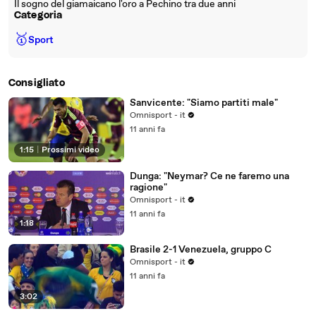
Il sogno del giamaicano l'oro a Pechino tra due anni
Categoria
🥇
Sport
Consigliato
Sanvicente: "Siamo partiti male"
Omnisport - it
11 anni fa
1:15
|
Prossimi video
Dunga: "Neymar? Ce ne faremo una
ragione"
Omnisport - it
11 anni fa
1:18
Brasile 2-1 Venezuela, gruppo C
Omnisport - it
11 anni fa
3:02