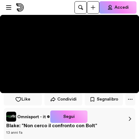
Vai al lettore
Passa al contenuto principale
Accedi
Like
Condividi
Segnalibro
Segui
Omnisport - it
Blake: "Non cerco il confronto con Bolt"
13 anni fa