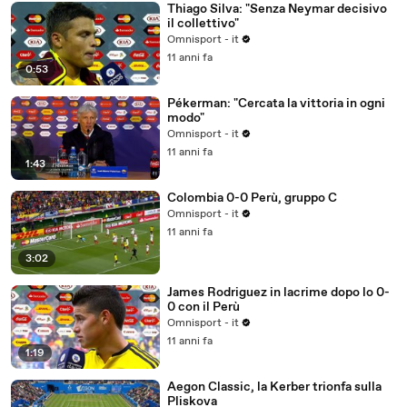
Thiago Silva: "Senza Neymar decisivo
il collettivo"
Omnisport - it
11 anni fa
0:53
Pékerman: "Cercata la vittoria in ogni
modo"
Omnisport - it
11 anni fa
1:43
Colombia 0-0 Perù, gruppo C
Omnisport - it
11 anni fa
3:02
James Rodriguez in lacrime dopo lo 0-
0 con il Perù
Omnisport - it
11 anni fa
1:19
Aegon Classic, la Kerber trionfa sulla
Pliskova