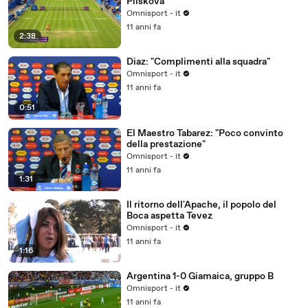
Pliskova
Omnisport - it
11 anni fa
2:38
Diaz: "Complimenti alla squadra"
Omnisport - it
11 anni fa
0:51
El Maestro Tabarez: "Poco convinto
della prestazione"
Omnisport - it
11 anni fa
1:31
Il ritorno dell'Apache, il popolo del
Boca aspetta Tevez
Omnisport - it
11 anni fa
1:16
Argentina 1-0 Giamaica, gruppo B
Omnisport - it
11 anni fa