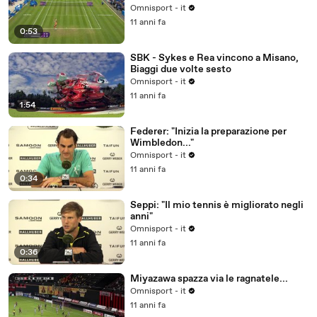
Omnisport - it
11 anni fa
0:53
SBK - Sykes e Rea vincono a Misano,
Biaggi due volte sesto
Omnisport - it
11 anni fa
1:54
Federer: "Inizia la preparazione per
Wimbledon..."
Omnisport - it
11 anni fa
0:34
Seppi: "Il mio tennis è migliorato negli
anni"
Omnisport - it
11 anni fa
0:36
Miyazawa spazza via le ragnatele...
Omnisport - it
11 anni fa