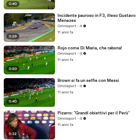
0:40
Incidente pauroso in F3, illeso Gustavo
Menezes
Omnisport - it
11 anni fa
0:29
Rojo come Di Maria, che rabona!
Omnisport - it
11 anni fa
0:50
Brown si fa un selfie con Messi
Omnisport - it
11 anni fa
0:40
Pizarro: "Grandi obiettivi per il Perù"
Omnisport - it
11 anni fa
0:32