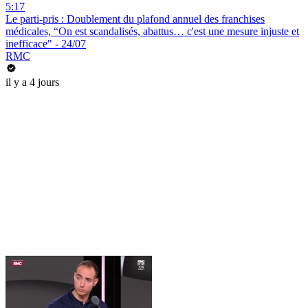
5:17
Le parti-pris : Doublement du plafond annuel des franchises
médicales, “On est scandalisés, abattus… c'est une mesure injuste et
inefficace" - 24/07
RMC
il y a 4 jours