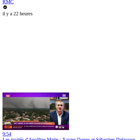
RMC
il y a 22 heures
9:54
Les invités d'Apolline Matin : Xavier Daney et Sébastien Delavoux