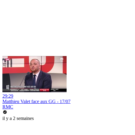
29:29
Matthieu Valet face aux GG - 17/07
RMC
il y a 2 semaines