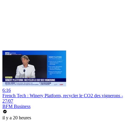
6:16
French Tech : Winery Platform, recycler le CO2 des vignerons -
27/07
BFM Business
il y a 20 heures