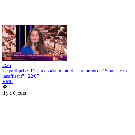
7:26
Le parti-pris : Réseaux sociaux interdits au moins de 15 ans, "c'est
insuffisant" - 22/07
RMC
il y a 6 jours