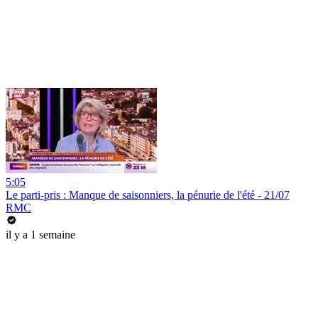
5:05
Le parti-pris : Manque de saisonniers, la pénurie de l'été - 21/07
RMC
il y a 1 semaine