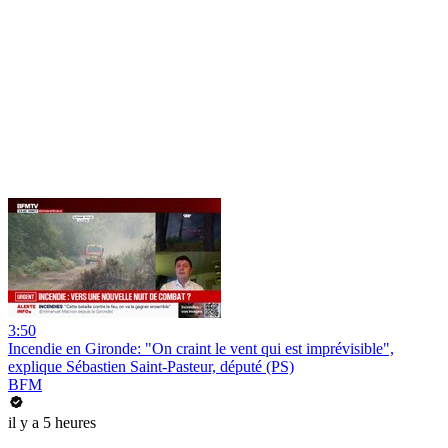
3:50
Incendie en Gironde: "On craint le vent qui est imprévisible",
explique Sébastien Saint-Pasteur, député (PS)
BFM
il y a 5 heures