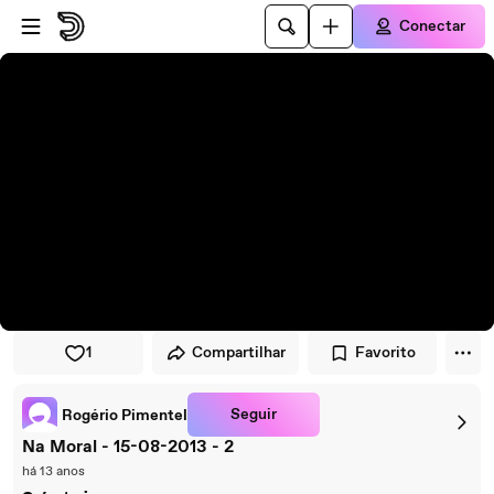
Pular para o player
Ir para o conteúdo principal
Conectar
1
Compartilhar
Favorito
Seguir
Rogério Pimentel
Na Moral - 15-08-2013 - 2
há 13 anos