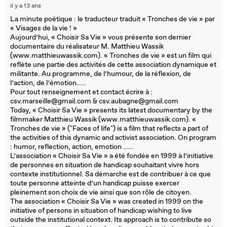
il y a 13 ans
La minute poétique : le traducteur traduit « Tronches de vie » par
« Visages de la vie ! »
Aujourd’hui, « Choisir Sa Vie » vous présente son dernier
documentaire du réalisateur M. Matthieu Wassik
(www.matthieuwassik.com). « Tronches de vie » est un film qui
reflète une partie des activités de cette association dynamique et
militante. Au programme, de l’humour, de la réflexion, de
l’action, de l’émotion…..
Pour tout renseignement et contact écrire à :
csv.marseille@gmail.com & csv.aubagne@gmail.com
Today, « Choisir Sa Vie » presents its latest documentary by the
filmmaker Matthieu Wassik (www.matthieuwassik.com). «
Tronches de vie » ("Faces of life") is a film that reflects a part of
the activities of this dynamic and activist association. On program
: humor, reflection, action, emotion .....
L’association « Choisir Sa Vie » a été fondée en 1999 à l’initiative
de personnes en situation de handicap souhaitant vivre hors
contexte institutionnel. Sa démarche est de contribuer à ce que
toute personne atteinte d’un handicap puisse exercer
pleinement son choix de vie ainsi que son rôle de citoyen.
The association « Choisir Sa Vie » was created in 1999 on the
initiative of persons in situation of handicap wishing to live
outside the institutional context. Its approach is to contribute so