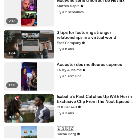
Nouvelle série d'horreur de Netflix
Matteo Sapin
il y a 2 semaines
2:13
3 tips for fostering stronger
relationships in a virtual world
Fast Company
il y a 6 ans
1:34
Accoster des meilleures copines
Laury Aucalme
il y a 1 semaine
1:58
Isabella's Past Catches Up With Her in
Exclusive Clip From the Next Episode
of "Cruel Summer"
POPSUGAR
il y a 3 ans
0:37
🇪🇸🇩🇿
Sacha Borg