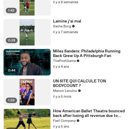
il y a 6 semaines
1:42
Lamine j’ai mal
Sacha Borg
il y a 7 semaines
0:28
Miles Sanders: Philadelphia Running
Back Grew Up A Pittsburgh Fan
ThePostGame
il y a 4 ans
0:44
UN SITE QUI CALCULE TON
BODYCOUNT ?
Manon Leculnu
il y a 5 mois
1:29
How American Ballet Theatre bounced
back after losing all revenue due to
COVID
Fast Company
il y a 5 ans