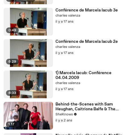
Conférence de Marcela Iacub 3e
charles valenza
il y a 17 ans
0:49
Conférence de Marcela Iacub 2e
charles valenza
il y a 17 ans
6:29
1) Marcela Iacub: Conférence
04.04.2009
charles valenza
il y a 17 ans
6:33
Behind-the-Scenes with Sam
Heughan, Caitríona Balfe & The
'Outlander' Cast
SheKnows
il y a 2 ans
1:17