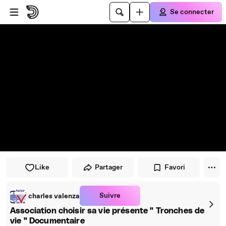
Passer au player
Passer au contenu principal
Se connecter
Like
Partager
Favori
Suivre
charles valenza
Association choisir sa vie présente " Tronches de
vie " Documentaire