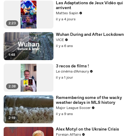
Les Adaptations de Jeux Vidéo qui
arrivent
Matteo Sapin
il y a 4 jours
2:23
Wuhan During and After Lockdown
VICE
il y a 6 ans
1:48
3 recos de films !
Le cinéma d'Amaury
il y a 1 jour
2:38
Remembering some of the wacky
weather delays in MLS history
Major League Soccer
il y a 9 ans
2:19
Alex Motyl on the Ukraine Crisis
Foreign Affairs