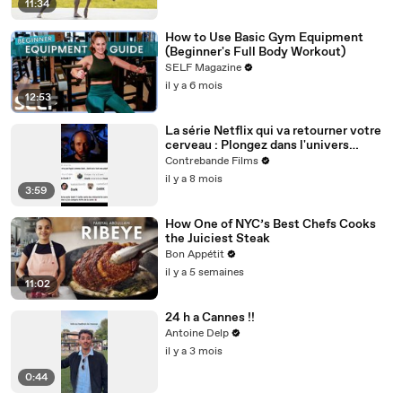
11:34
How to Use Basic Gym Equipment
(Beginner's Full Body Workout)
SELF Magazine
il y a 6 mois
12:53
La série Netflix qui va retourner votre
cerveau : Plongez dans l'univers
complexe de DARK
Contrebande Films
il y a 8 mois
3:59
How One of NYC’s Best Chefs Cooks
the Juiciest Steak
Bon Appétit
il y a 5 semaines
11:02
24 h a Cannes !!
Antoine Delp
il y a 3 mois
0:44