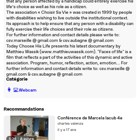
that any person affected by a handicap could entirely exercise his
life’s choice as well as his role as a citizen.
The association « Choisir Sa Vie » was created in 1999 by people
with disabilities wishing to live outside the institutional context.
Its approach is to help ensure that any person with a disability can
fully exercise their life choices and their role as citizens.
For further information and contact details please write to:
csv.marseille @ gmail.com & csv.aubagne @ gmail.com
Today Choose His Life presents his latest documentary by
Matthieu Wassik (www.matthieuwassik.com). "Faces of life" is a
film that reflects a part of the activities of this dynamic and active
association. Program, humor, reflection, action, emotion... For
further information and contact details write to: csv.marseille @
gmail.com & csv.aubagne @ gmail.com
Catégorie
️👩‍💻️
Webcam
Recommandations
Conférence de Marcela Iacub 4e
charles valenza
il y a 17 ans
5:36
|
À suivre