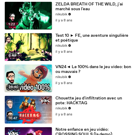
ZELDA BREATH OF THE WILD, j'ai
marché sous l'eau
nikubik
il y a 8 ans
1:22
Test 10 ► FE, une aventure singulière
et poétique
nikubik
il y a 8 ans
6:49
VN24◄ Le 100% dans le jeu video: bon
ou mauvais ?
nikubik
il y a 8 ans
26:40
Chouette jeu d'infiltration avec un
pote: HACKTAG
nikubik
il y a 8 ans
16:47
Notre enfance en jeu vidéo:
CROSSING SOULS (la demo)