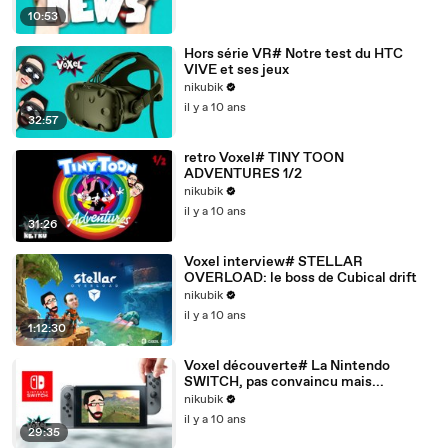
10:53
Hors série VR# Notre test du HTC
VIVE et ses jeux
nikubik
il y a 10 ans
32:57
retro Voxel# TINY TOON
ADVENTURES 1/2
nikubik
il y a 10 ans
31:26
Voxel interview# STELLAR
OVERLOAD: le boss de Cubical drift
nikubik
il y a 10 ans
1:12:30
Voxel découverte# La Nintendo
SWITCH, pas convaincu mais...
nikubik
il y a 10 ans
29:35