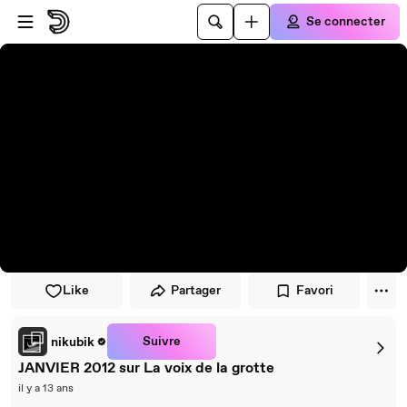
Passer au player
Passer au contenu principal
Se connecter
Like
Partager
Favori
Suivre
nikubik
JANVIER 2012 sur La voix de la grotte
il y a 13 ans