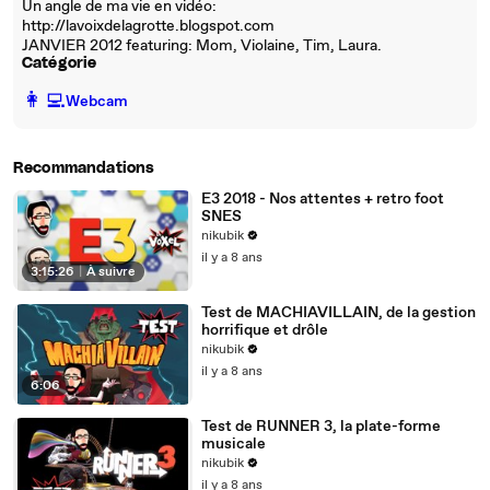
Un angle de ma vie en vidéo:
http://lavoixdelagrotte.blogspot.com
JANVIER 2012 featuring: Mom, Violaine, Tim, Laura.
Catégorie
️👩‍💻️
Webcam
Recommandations
E3 2018 - Nos attentes + retro foot
SNES
nikubik
il y a 8 ans
3:15:26
|
À suivre
Test de MACHIAVILLAIN, de la gestion
horrifique et drôle
nikubik
il y a 8 ans
6:06
Test de RUNNER 3, la plate-forme
musicale
nikubik
il y a 8 ans