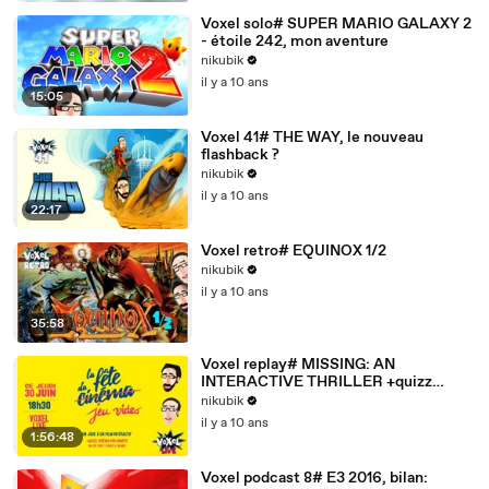
Voxel solo# SUPER MARIO GALAXY 2
- étoile 242, mon aventure
nikubik
il y a 10 ans
15:05
Voxel 41# THE WAY, le nouveau
flashback ?
nikubik
il y a 10 ans
22:17
Voxel retro# EQUINOX 1/2
nikubik
il y a 10 ans
35:58
Voxel replay# MISSING: AN
INTERACTIVE THRILLER +quizz
cinéma
nikubik
il y a 10 ans
1:56:48
Voxel podcast 8# E3 2016, bilan: