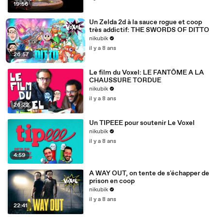
19:56
Un Zelda 2d à la sauce rogue et coop
très addictif: THE SWORDS OF DITTO
nikubik
il y a 8 ans
26:57
Le film du Voxel: LE FANTÔME A LA
CHAUSSURE TORDUE
nikubik
il y a 8 ans
26:22
Un TIPEEE pour soutenir Le Voxel
nikubik
il y a 8 ans
4:59
A WAY OUT, on tente de s'échapper de
prison en coop
nikubik
il y a 8 ans
22:41