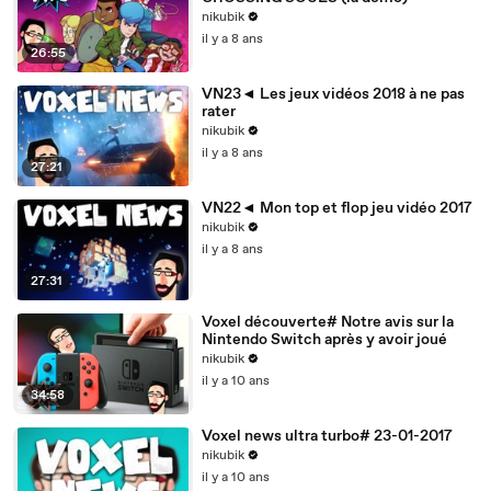
nikubik
il y a 8 ans
26:55
VN23◄ Les jeux vidéos 2018 à ne pas
rater
nikubik
il y a 8 ans
27:21
VN22◄ Mon top et flop jeu vidéo 2017
nikubik
il y a 8 ans
27:31
Voxel découverte# Notre avis sur la
Nintendo Switch après y avoir joué
nikubik
il y a 10 ans
34:58
Voxel news ultra turbo# 23-01-2017
nikubik
il y a 10 ans