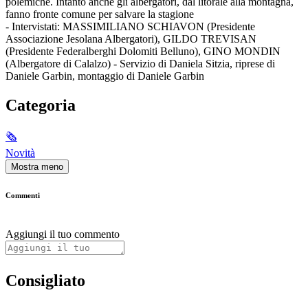
polemiche. Intanto anche gli albergatori, dal litorale alla montagna,
fanno fronte comune per salvare la stagione
- Intervistati: MASSIMILIANO SCHIAVON (Presidente
Associazione Jesolana Albergatori), GILDO TREVISAN
(Presidente Federalberghi Dolomiti Belluno), GINO MONDIN
(Albergatore di Calalzo) - Servizio di Daniela Sitzia, riprese di
Daniele Garbin, montaggio di Daniele Garbin
Categoria
🗞
Novità
Mostra meno
Commenti
Aggiungi il tuo commento
Consigliato