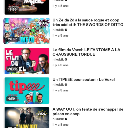
nikubik
il y a 8 ans
19:56
Un Zelda 2d à la sauce rogue et coop
très addictif: THE SWORDS OF DITTO
nikubik
il y a 8 ans
26:57
Le film du Voxel: LE FANTÔME A LA
CHAUSSURE TORDUE
nikubik
il y a 8 ans
26:22
Un TIPEEE pour soutenir Le Voxel
nikubik
il y a 8 ans
4:59
A WAY OUT, on tente de s'échapper de
prison en coop
nikubik
il y a 8 ans