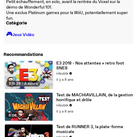
Petit échauffement, en solo, avant la rentrée du Voxel sur la
démo de Wonderful 101.
Une exclus Platinum games pour la WiiU, potentiellement super
fun.
Catégorie
🎮️
Jeux Vidéo
Recommandations
E3 2018 - Nos attentes + retro foot
SNES
nikubik
il y a 8 ans
3:15:26
|
À suivre
Test de MACHIAVILLAIN, de la gestion
horrifique et drôle
nikubik
il y a 8 ans
6:06
Test de RUNNER 3, la plate-forme
musicale