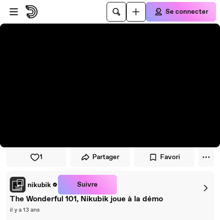
Passer au player
Passer au contenu principal
Se connecter
1
Partager
Favori
Suivre
nikubik
The Wonderful 101, Nikubik joue à la démo
il y a 13 ans