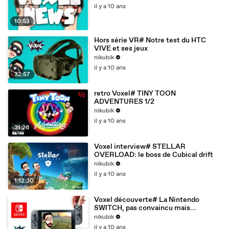
il y a 10 ans
10:53
Hors série VR# Notre test du HTC
VIVE et ses jeux
nikubik
il y a 10 ans
32:57
retro Voxel# TINY TOON
ADVENTURES 1/2
nikubik
il y a 10 ans
31:26
Voxel interview# STELLAR
OVERLOAD: le boss de Cubical drift
nikubik
il y a 10 ans
1:12:30
Voxel découverte# La Nintendo
SWITCH, pas convaincu mais...
nikubik
il y a 10 ans