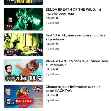
22:41
ZELDA BREATH OF THE WILD, j'ai
marché sous l'eau
nikubik
il y a 8 ans
1:22
Test 10 ► FE, une aventure singulière
et poétique
nikubik
il y a 8 ans
6:49
VN24◄ Le 100% dans le jeu video: bon
ou mauvais ?
nikubik
il y a 8 ans
26:40
Chouette jeu d'infiltration avec un
pote: HACKTAG
nikubik
il y a 8 ans
16:47