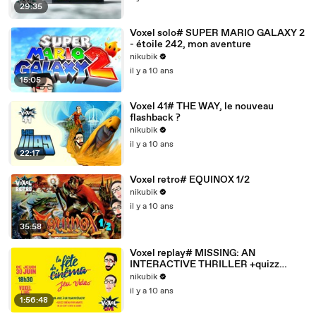
29:35
Voxel solo# SUPER MARIO GALAXY 2
- étoile 242, mon aventure
nikubik
il y a 10 ans
15:05
Voxel 41# THE WAY, le nouveau
flashback ?
nikubik
il y a 10 ans
22:17
Voxel retro# EQUINOX 1/2
nikubik
il y a 10 ans
35:58
Voxel replay# MISSING: AN
INTERACTIVE THRILLER +quizz
cinéma
nikubik
il y a 10 ans
1:56:48