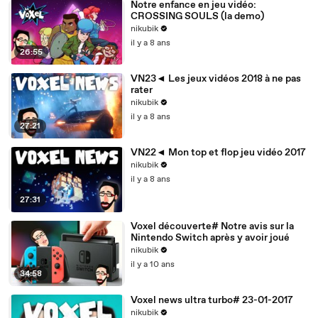
Notre enfance en jeu vidéo:
CROSSING SOULS (la demo)
nikubik
il y a 8 ans
26:55
VN23◄ Les jeux vidéos 2018 à ne pas
rater
nikubik
il y a 8 ans
27:21
VN22◄ Mon top et flop jeu vidéo 2017
nikubik
il y a 8 ans
27:31
Voxel découverte# Notre avis sur la
Nintendo Switch après y avoir joué
nikubik
il y a 10 ans
34:58
Voxel news ultra turbo# 23-01-2017
nikubik