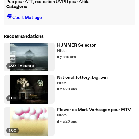
Pub pour ATT, realisation UVPH pour Attik.
Catégorie
🎥
Court Métrage
Recommandations
HUMMER Selector
Nikko
il y a 19 ans
0:33
|
À suivre
National_lottery_big_win
Nikko
il y a 20 ans
1:00
Flower de Mark Verhaagen pour MTV
Nikko
il y a 20 ans
1:00