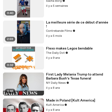
Sacha Borg
il y a 5 semaines
0:40
La meilleure série de ce début d’année
!
Contrebande Films
il y a 5 mois
2:59
Flexo makes Legos bendable
The Daily Dot
il y a 9 ans
0:32
First Lady Melania Trump to attend
Barbara Bush’s Texas funeral
NY Daily News
il y a 8 ans
0:45
Made in Poland [Kult America]
Kult America
il y a 8 ans