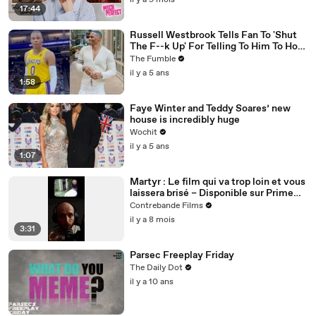
il y a 9 mois
17:44
Russell Westbrook Tells Fan To 'Shut
The F--k Up' For Telling To Him To How
To Play Better
The Fumble
il y a 5 ans
1:58
Faye Winter and Teddy Soares’ new
house is incredibly huge
Wochit
il y a 5 ans
1:07
Martyr : Le film qui va trop loin et vous
laissera brisé – Disponible sur Prime
Video
Contrebande Films
il y a 8 mois
3:31
Parsec Freeplay Friday
The Daily Dot
il y a 10 ans