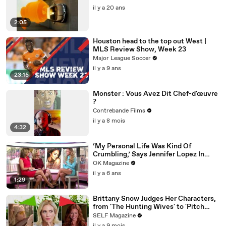
il y a 20 ans
2:05
Houston head to the top out West |
MLS Review Show, Week 23
Major League Soccer
il y a 9 ans
23:15
Monster : Vous Avez Dit Chef-d'œuvre
?
Contrebande Films
il y a 8 mois
4:32
‘My Personal Life Was Kind Of
Crumbling,’ Says Jennifer Lopez In
REELZ Doc Detailing Her Scariest
OK Magazine
Moment
il y a 6 ans
1:29
Brittany Snow Judges Her Characters,
from 'The Hunting Wives' to 'Pitch
Perfect'
SELF Magazine