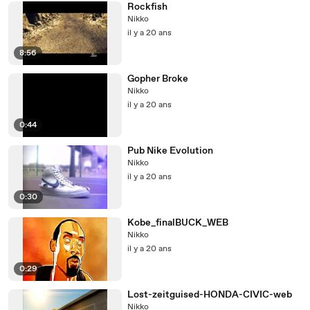
Rockfish
Nikko
il y a 20 ans
8:56
Gopher Broke
Nikko
il y a 20 ans
0:44
Pub Nike Evolution
Nikko
il y a 20 ans
0:30
Kobe_finalBUCK_WEB
Nikko
il y a 20 ans
0:29
Lost-zeitguised-HONDA-CIVIC-web
Nikko