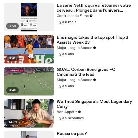
La série Netflix qui va retourner votre
cerveau : Plongez dans l'univers
complexe de DARK
Contrebande Films
il y a 8 mois
3:59
Elis magic takes the top spot | Top 3
Assists Week 23
Major League Soccer
il y a 9 ans
0:49
GOAL: Corben Bone gives FC
Cincinnati the lead
Major League Soccer
il y a 9 ans
0:48
We Tried Singapore’s Most Legendary
Curry
Bon Appétit
il y a 5 semaines
14:31
Réussi ou pas ?