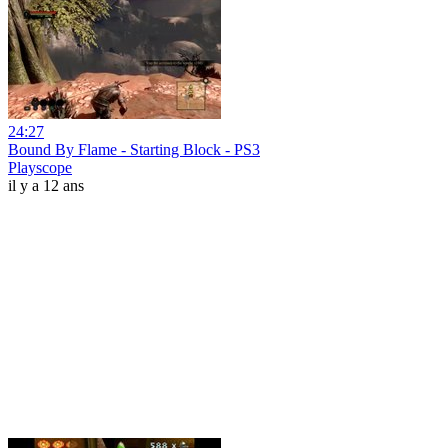
24:27
Bound By Flame - Starting Block - PS3
Playscope
il y a 12 ans