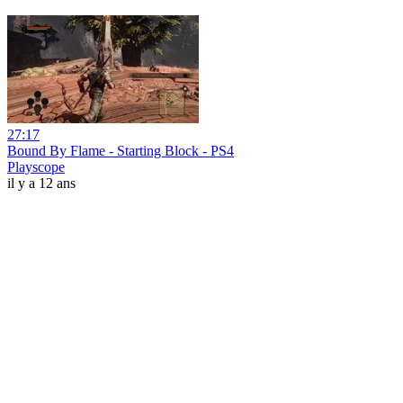
27:17
Bound By Flame - Starting Block - PS4
Playscope
il y a 12 ans