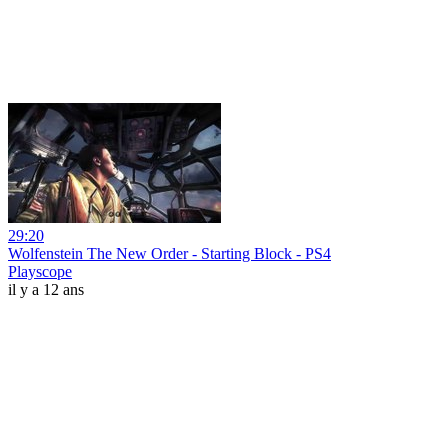
29:20
Wolfenstein The New Order - Starting Block - PS4
Playscope
il y a 12 ans