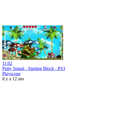
11:02
Putty Squad - Starting Block - PS3
Playscope
il y a 12 ans