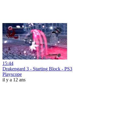
15:44
Drakengard 3 - Starting Block - PS3
Playscope
il y a 12 ans