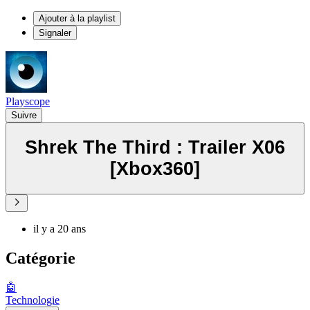
Ajouter à la playlist
Signaler
Playscope
Suivre
Shrek The Third : Trailer X06
[Xbox360]
il y a 20 ans
Catégorie
🤖
Technologie