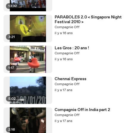
13:32
PARABOLES 2.0 < Singapore Night
Festival 2010 >
Compagnie Off
il y a 16 ans
3:21
Les Gros : 20 ans !
Compagnie Off
il y a 16 ans
1:17
Chennai Express
Compagnie Off
il y a 17 ans
5:02
Compagnie Off in India part 2
Compagnie Off
il y a 17 ans
2:16