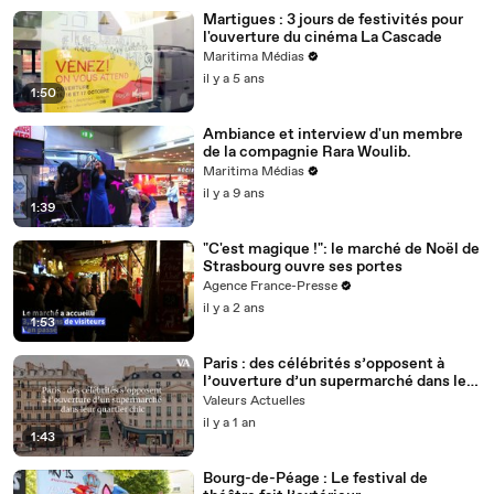
Martigues : 3 jours de festivités pour
l'ouverture du cinéma La Cascade
Maritima Médias
il y a 5 ans
1:50
Ambiance et interview d'un membre
de la compagnie Rara Woulib.
Maritima Médias
il y a 9 ans
1:39
"C'est magique !": le marché de Noël de
Strasbourg ouvre ses portes
Agence France-Presse
il y a 2 ans
1:53
Paris : des célébrités s’opposent à
l’ouverture d’un supermarché dans leur
quartier chic
Valeurs Actuelles
il y a 1 an
1:43
Bourg-de-Péage : Le festival de