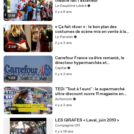
théâtre fait l’extérieur
Le Dauphiné Libéré
il y a 8 ans
0:16
« Ça fait rêver » : le bon plan des
costumes de scène mis en vente à la
Comédie-Française
Le Parisien
il y a 3 ans
2:06
Carrefour France va être remanié, le
directeur hypermarchés et
supermarchés sur le départ
Capital
il y a 3 ans
1:03
TEDi "Tout à 1 euro" : le supermarché
ultra-discount ouvre 11 magasins en
France !
Aufeminin
il y a 3 ans
1:00
LES GIRAFES < Laval, juin 2010 >
Compagnie Off
il y a 16 ans