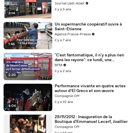
Journal L'est-éclair
il y a 5 ans
3:14
Un supermarché coopératif ouvre à
Saint-Etienne
Agence France-Presse
il y a 7 ans
1:45
"C'est fantomatique, il n'y a plus rien
dans les rayons": ce lundi, une
vingtaine de Géant-Casino fermeront
BFM
définitivement leurs portes
il y a 2 ans
2:30
Performance vivante en quatre actes
autour d’El Greco et son œuvre
Compagnie Off
il y a 10 ans
4:04
29/11/2012 : Inauguration de la
Boutique d'Emmanuel Lecerf, Joaillier
Compagnie Off