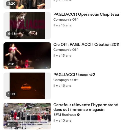
il y a 14 ans
3:20
PAGLIACCI ! Opéra sous Chapiteau
Compagnie Off
il y a 15 ans
6:48
Cie Off : PAGLIACCI ! Création 2011
Compagnie Off
il y a 15 ans
2:41
PAGLIACCI ! teaser#2
Compagnie Off
il y a 16 ans
1:09
Carrefour réinvente l'hypermarché
dans cet immense magasin
BFM Business
il y a 10 ans
0:56