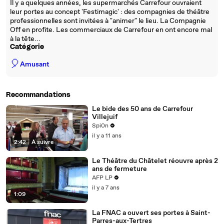
Il y a quelques années, les supermarchés Carrefour ouvraient
leur portes au concept 'Festimagic' : des compagnies de théâtre
professionnelles sont invitées à "animer" le lieu. La Compagnie
Off en profite. Les commerciaux de Carrefour en ont encore mal
à la tête...
Catégorie
🎈
Amusant
Recommandations
Le bide des 50 ans de Carrefour
Villejuif
Spi0n
il y a 11 ans
2:42
|
À suivre
Le Théâtre du Châtelet réouvre après 2
ans de fermeture
AFP LP
il y a 7 ans
1:09
La FNAC a ouvert ses portes à Saint-
Parres-aux-Tertres