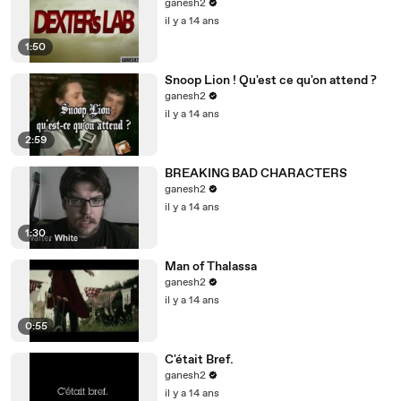
ganesh2
il y a 14 ans
1:50
Snoop Lion ! Qu'est ce qu'on attend ?
ganesh2
il y a 14 ans
2:59
BREAKING BAD CHARACTERS
ganesh2
il y a 14 ans
1:30
Man of Thalassa
ganesh2
il y a 14 ans
0:55
C'était Bref.
ganesh2
il y a 14 ans