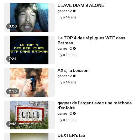
LEAVE DIAM'S ALONE
ganesh2
il y a 14 ans
3:00
Le TOP 4 des répliques WTF dans
Batman
ganesh2
il y a 14 ans
7:24
AXE, la boisson
ganesh2
il y a 14 ans
0:36
gagner de l'argent avec une méthode
d'enfoiré
ganesh2
il y a 14 ans
2:42
DEXTER's lab