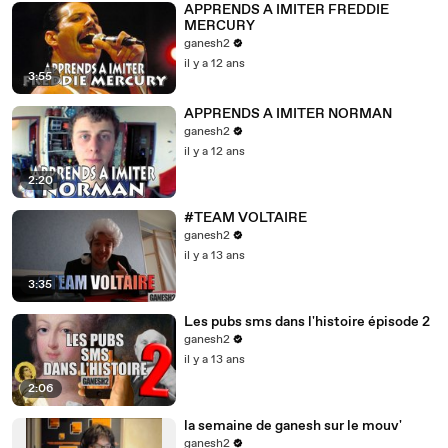
APPRENDS A IMITER FREDDIE
MERCURY
ganesh2
il y a 12 ans
3:55
APPRENDS A IMITER NORMAN
ganesh2
il y a 12 ans
2:20
#TEAM VOLTAIRE
ganesh2
il y a 13 ans
3:35
Les pubs sms dans l'histoire épisode 2
ganesh2
il y a 13 ans
2:06
la semaine de ganesh sur le mouv'
ganesh2