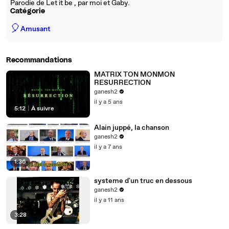
Parodie de Let it be , par moi et Gaby.
Catégorie
🎈
Amusant
Recommandations
MATRIX TON MONMON
RESURRECTION
ganesh2
il y a 5 ans
5:12
|
À suivre
Alain juppé, la chanson
ganesh2
il y a 7 ans
1:36
systeme d'un truc en dessous
ganesh2
il y a 11 ans
3:28