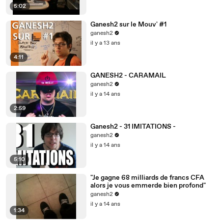
5:02
Ganesh2 sur le Mouv' #1
ganesh2
il y a 13 ans
4:11
GANESH2 - CARAMAIL
ganesh2
il y a 14 ans
2:59
Ganesh2 - 31 IMITATIONS -
ganesh2
il y a 14 ans
5:10
"Je gagne 68 milliards de francs CFA
alors je vous emmerde bien profond"
ganesh2
il y a 14 ans
1:34