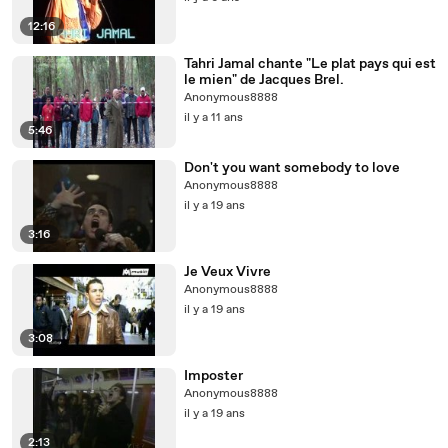
12:16
Tahri Jamal chante "Le plat pays qui est
le mien" de Jacques Brel.
Anonymous8888
il y a 11 ans
5:46
Don't you want somebody to love
Anonymous8888
il y a 19 ans
3:16
Je Veux Vivre
Anonymous8888
il y a 19 ans
3:08
Imposter
Anonymous8888
il y a 19 ans
2:13