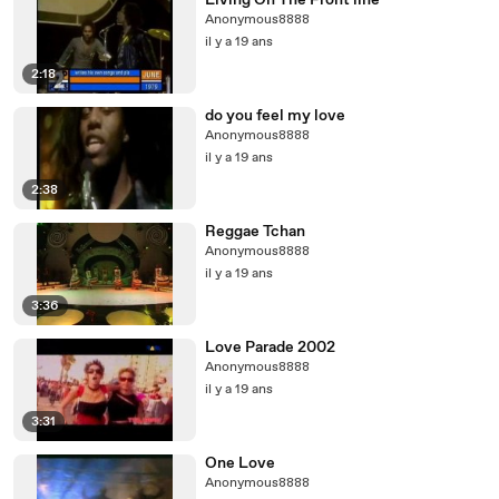
Living On The Front line
Anonymous8888
il y a 19 ans
2:18
do you feel my love
Anonymous8888
il y a 19 ans
2:38
Reggae Tchan
Anonymous8888
il y a 19 ans
3:36
Love Parade 2002
Anonymous8888
il y a 19 ans
3:31
One Love
Anonymous8888