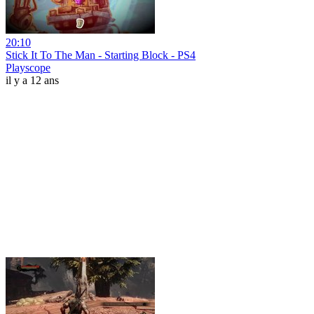
20:10
Stick It To The Man - Starting Block - PS4
Playscope
il y a 12 ans