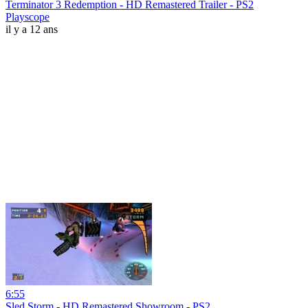
Terminator 3 Redemption - HD Remastered Trailer - PS2
Playscope
il y a 12 ans
6:55
Sled Storm - HD Remastered Showroom - PS2