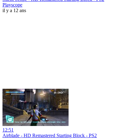
Playscope
il y a 12 ans
12:51
Airblade - HD Remastered Starting Block - PS2