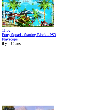
11:02
Putty Squad - Starting Block - PS3
Playscope
il y a 12 ans