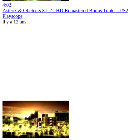
4:02
Astérix & Obélix XXL 2 - HD Remastered Bonus Trailer - PS2
Playscope
il y a 12 ans