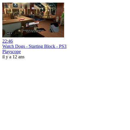
22:46
Watch Dogs - Starting Block - PS3
Playscope
il y a 12 ans