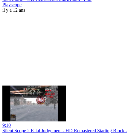
Playscope
il y a 12 ans
9:10
Silent Scope 2 Fatal Judgement - HD Remastered Starting Block -