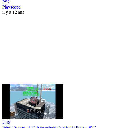
PS2
Playscope
il y a 12 ans
3:49
Silent Scope - HD Remastered Starting Block - PS2