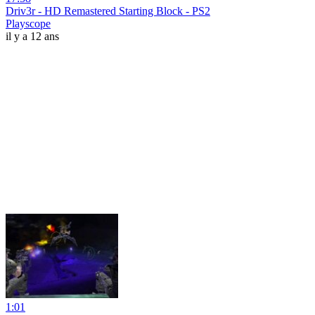
Driv3r - HD Remastered Starting Block - PS2
Playscope
il y a 12 ans
1:01