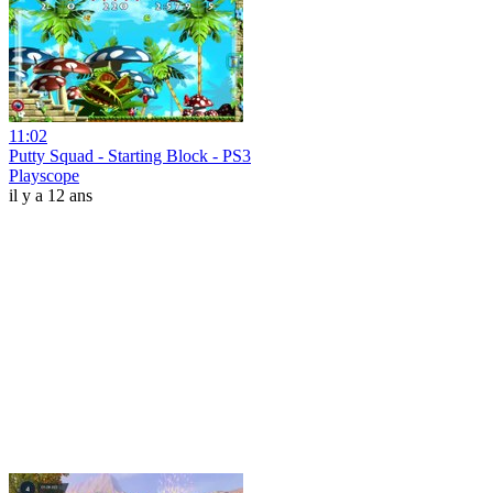
11:02
Putty Squad - Starting Block - PS3
Playscope
il y a 12 ans