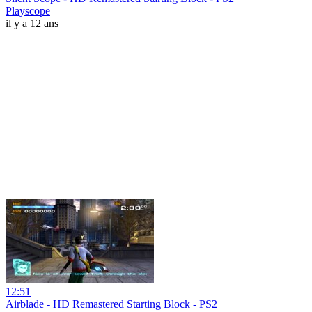
Playscope
il y a 12 ans
12:51
Airblade - HD Remastered Starting Block - PS2