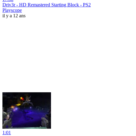
Driv3r - HD Remastered Starting Block - PS2
Playscope
il y a 12 ans
1:01