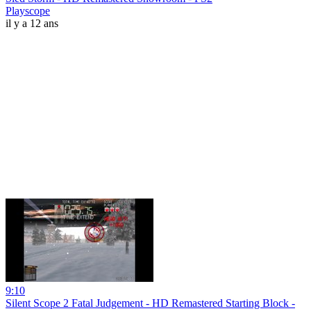
Playscope
il y a 12 ans
9:10
Silent Scope 2 Fatal Judgement - HD Remastered Starting Block -