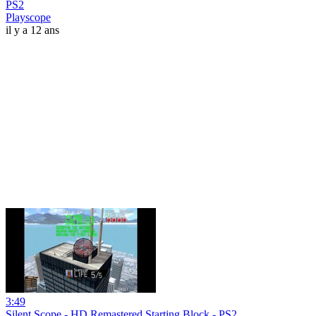
PS2
Playscope
il y a 12 ans
3:49
Silent Scope - HD Remastered Starting Block - PS2