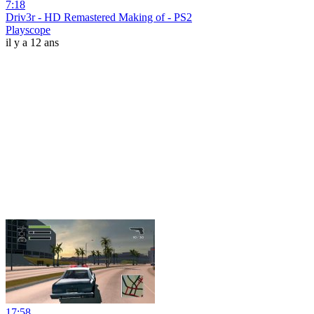
7:18
Driv3r - HD Remastered Making of - PS2
Playscope
il y a 12 ans
17:58