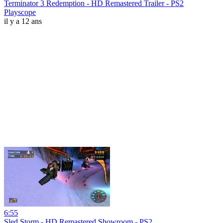
Terminator 3 Redemption - HD Remastered Trailer - PS2
Playscope
il y a 12 ans
6:55
Sled Storm - HD Remastered Showroom - PS2