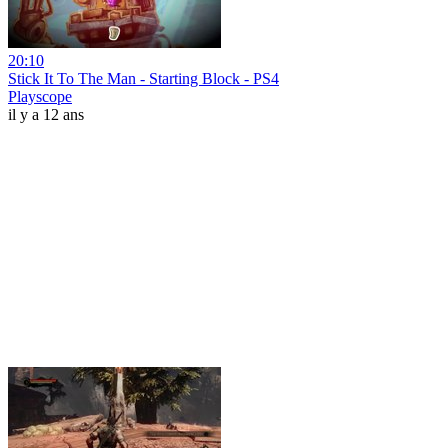
20:10
Stick It To The Man - Starting Block - PS4
Playscope
il y a 12 ans