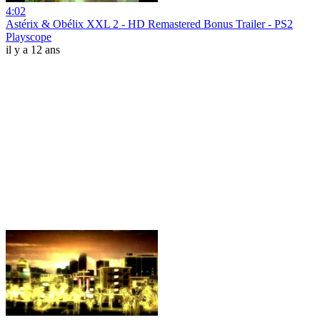
4:02
Astérix & Obélix XXL 2 - HD Remastered Bonus Trailer - PS2
Playscope
il y a 12 ans