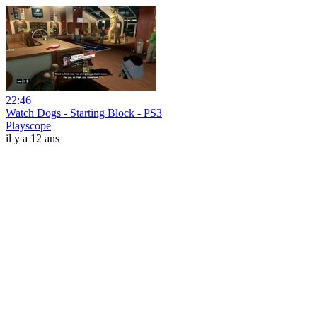
22:46
Watch Dogs - Starting Block - PS3
Playscope
il y a 12 ans