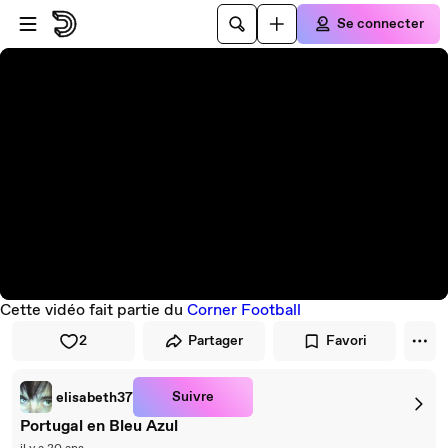
Passer au player
Passer au contenu principal
Se connecter
Cette vidéo fait partie du
Corner Football
2
Partager
Favori
Suivre
elisabeth37
Portugal en Bleu Azul