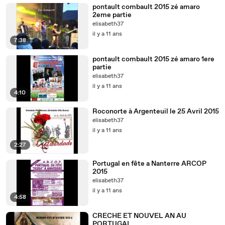
pontault combault 2015 zé amaro
2eme partie
elisabeth37
il y a 11 ans
7:38
pontault combault 2015 zé amaro 1ere
partie
elisabeth37
il y a 11 ans
4:10
Roconorte à Argenteuil le 25 Avril 2015
elisabeth37
il y a 11 ans
2:27
Portugal en fête a Nanterre ARCOP
2015
elisabeth37
il y a 11 ans
4:58
CRECHE ET NOUVEL AN AU
PORTUGAL