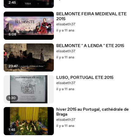
2:45
BELMONTE FEIRA MEDIEVAL ETE
2015
elisabeth37
il y a 11 ans
5:08
BELMONTE " A LENDA " ETE 2015
elisabeth37
il y a 11 ans
23:47
LUSO, PORTUGAL ETE 2015
elisabeth37
il y a 11 ans
1:30
hiver 2015 au Portugal, cathédrale de
Braga
elisabeth37
il y a 11 ans
1:45