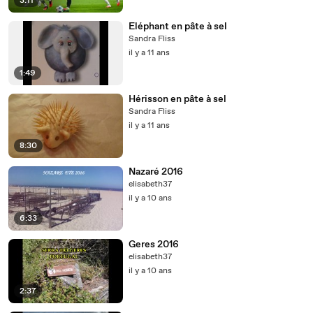
3:11
Eléphant en pâte à sel
Sandra Fliss
il y a 11 ans
1:49
Hérisson en pâte à sel
Sandra Fliss
il y a 11 ans
8:30
Nazaré 2016
elisabeth37
il y a 10 ans
6:33
Geres 2016
elisabeth37
il y a 10 ans
2:37