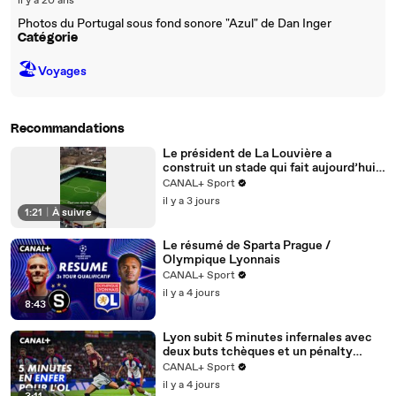
il y a 20 ans
Photos du Portugal sous fond sonore "Azul" de Dan Inger
Catégorie
🏖
Voyages
Recommandations
Le président de La Louvière a
construit un stade qui fait aujourd’hui
référence… et qui inspire le FC
CANAL+ Sport
Versailles pour son futur projet 🤝🏟️
il y a 3 jours
1:21
|
À suivre
Le résumé de Sparta Prague /
Olympique Lyonnais
CANAL+ Sport
il y a 4 jours
8:43
Lyon subit 5 minutes infernales avec
deux buts tchèques et un pénalty
manqué - Ligue des champions 2026-
CANAL+ Sport
2027
il y a 4 jours