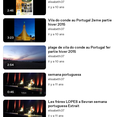
elisabeth37
il y a 10 ans
2:45
Vila do conde au Portugal 2eme partie
hiver 2015
elisabeth37
il y a 10 ans
3:23
plage de vila do conde au Portugal 1er
partie hiver 2015
elisabeth37
il y a 10 ans
2:54
semana portuguesa
elisabeth37
il y a 11 ans
0:45
Les frères LOPES a Sevran semana
portuguesa Extrait
elisabeth37
il y a 11 ans