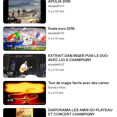
APULIA 2016
elisabeth37
il y a 10 ans
3:24
finale euro 2016
elisabeth37
il y a 10 ans
1:15
EXTRAIT DAN INGER PUIS LE DUO
AVEC LIO A CHAMPIGNY
elisabeth37
il y a 10 ans
1:58
Tour de magie facile avec des cartes
Sandra Fliss
il y a 11 ans
4:16
DIAPORAMA LES AMIS DU PLATEAU
ET CONCERT CHAMPIGNY