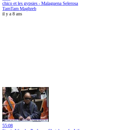
chico et les gypsies - Malaguena Selerosa
TamTam Maghreb
il y a 8 ans
55:08