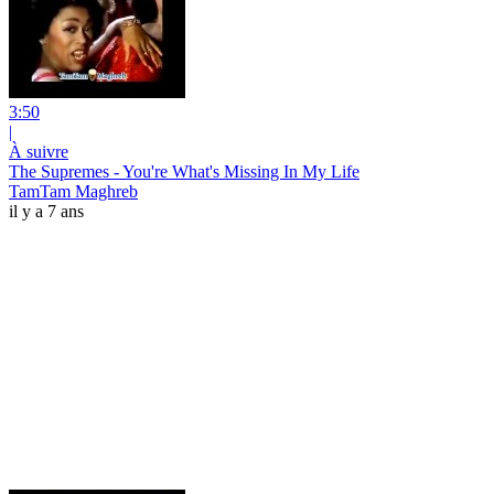
3:50
|
À suivre
The Supremes - You're What's Missing In My Life
TamTam Maghreb
il y a 7 ans