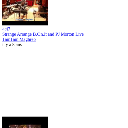
4:47
Strange Arrange B.On.It and PJ Morton Live
TamTam Maghreb
il y a 8 ans