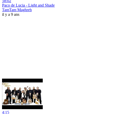
58:02
Paco de Lucia - Light and Shade
TamTam Maghreb
il y a 9 ans
4:15