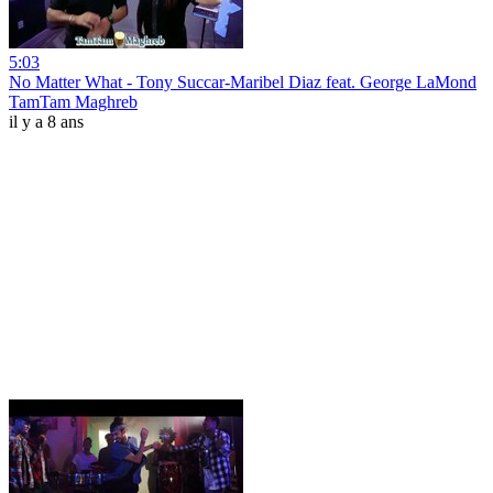
5:03
No Matter What - Tony Succar-Maribel Diaz feat. George LaMond
TamTam Maghreb
il y a 8 ans