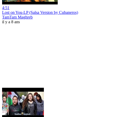
4:51
Lost on You-LP (Salsa Version by Cubaneros)
TamTam Maghreb
il y a 8 ans