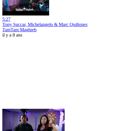
5:27
Tony Succar, Michelangelo & Marc Quiñones
TamTam Maghreb
il y a 8 ans