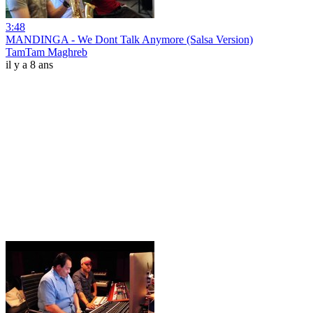
3:48
MANDINGA - We Dont Talk Anymore (Salsa Version)
TamTam Maghreb
il y a 8 ans