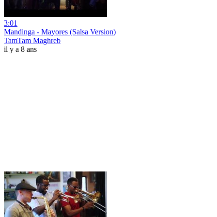
3:01
Mandinga - Mayores (Salsa Version)
TamTam Maghreb
il y a 8 ans