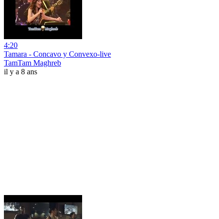
4:20
Tamara - Concavo y Convexo-live
TamTam Maghreb
il y a 8 ans