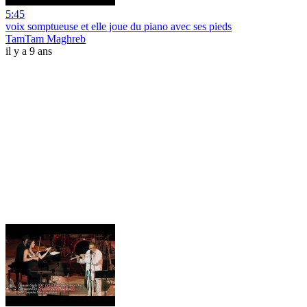
5:45
voix somptueuse et elle joue du piano avec ses pieds
TamTam Maghreb
il y a 9 ans