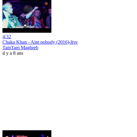
4:32
Chaka Khan - Aint nobody (2016)-live
TamTam Maghreb
il y a 8 ans