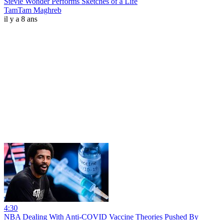
Stevie Wonder Performs Sketches of a Life
TamTam Maghreb
il y a 8 ans
4:30
NBA Dealing With Anti-COVID Vaccine Theories Pushed By