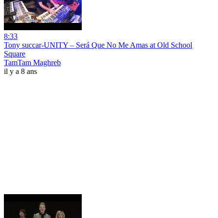
8:33
Tony succar-UNITY – Será Que No Me Amas at Old School
Square
TamTam Maghreb
il y a 8 ans