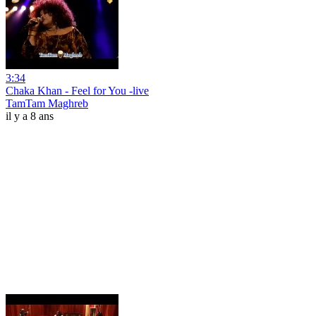
3:34
Chaka Khan - Feel for You -live
TamTam Maghreb
il y a 8 ans