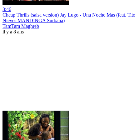
3:46
Cheap Thrills (salsa version) Jay Lugo - Una Noche Mas (feat. Tito
Nieves MANDINGA Surbana)
TamTam Maghreb
il y a 8 ans