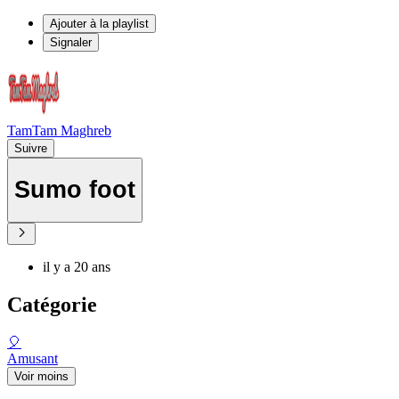
Ajouter à la playlist
Signaler
TamTam Maghreb
Suivre
Sumo foot
il y a 20 ans
Catégorie
🎈
Amusant
Voir moins