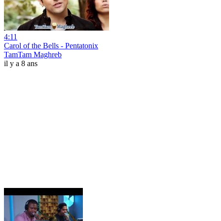
4:11
Carol of the Bells - Pentatonix
TamTam Maghreb
il y a 8 ans