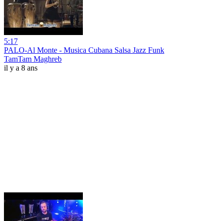
5:17
PALO-Al Monte - Musica Cubana Salsa Jazz Funk
TamTam Maghreb
il y a 8 ans