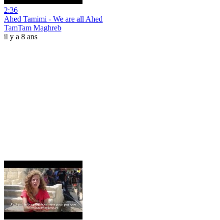
2:36
Ahed Tamimi - We are all Ahed
TamTam Maghreb
il y a 8 ans