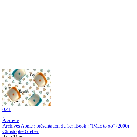
0:41
|
À suivre
Archives Apple : présentation du 1er iBook : "iMac to go" (2000)
Christophe Grebert
il y a 11 ans