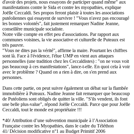
d'avoir des projets, nous essayons de participer quand même" aux
manifestations contre le Sida et contre les myopathies, explique
Joëlle Ceccaldi. Ses propos feront plaisir à toutes les associations
putéoliennes qui essayent de survivre ! "Vous n'avez pas encouragé
les bonnes volontés", fait justement remarquer Nadine Jeanne,
conseillère municipale socialiste.
Notre ville compte en effet peu d'associations. Par rapport aux
communes voisines, la vie associative et culturelle de Puteaux est
très pauvre.
"Vous ne dites pas la vérité", affirme la maire. Pourtant les chiffres
sont là. Face à l'évidence, l'élue UMP en vient aux attaques
personnelles (une tradition chez les Ceccaldistes) : "on ne vous voit
pas beaucoup à ces manifestations", lance-t-elle. En quoi cela à voir
avec le problème ? Quand on a rien à dire, on s'en prend aux
personnes.
Dans cette partie, on peut suivre également un débat sur la flambée
immobilière à Puteaux. Nadine Jeanne fait remarquer que beaucoup
de Putéoliens sont obligés de quitter la ville. "S'ils vendent, ils font
une belle plus-value", répond Joëlle Ceccaldi. Parce que pour Joëlle
Ceccaldi, tout le monde est propriétaire !!!
*40/ Attribution d’une subvention municipale à l’Association
Française contre les Myopathies, dans le cadre du Téléthon
41/ Décision modificative n°1 au Budget Primitif 2006