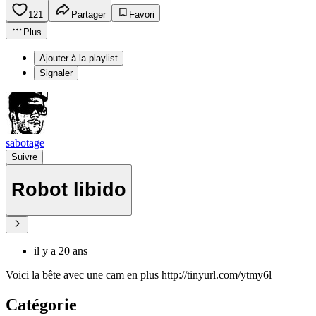
121
Partager
Favori
Plus
Ajouter à la playlist
Signaler
sabotage
Suivre
Robot libido
il y a 20 ans
Voici la bête avec une cam en plus http://tinyurl.com/ytmy6l
Catégorie