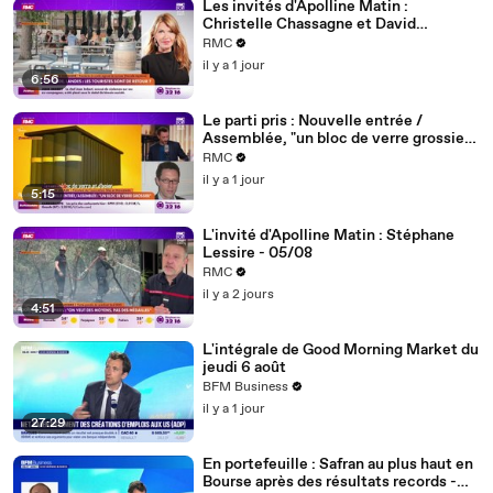
Les invités d'Apolline Matin :
Christelle Chassagne et David
Lafforgue - 06/08
RMC
il y a 1 jour
6:56
Le parti pris : Nouvelle entrée /
Assemblée, "un bloc de verre grossier
d'un autre temps qui défigure les quais
RMC
de Seine" - 06/08
il y a 1 jour
5:15
L'invité d'Apolline Matin : Stéphane
Lessire - 05/08
RMC
il y a 2 jours
4:51
L'intégrale de Good Morning Market du
jeudi 6 août
BFM Business
il y a 1 jour
27:29
En portefeuille : Safran au plus haut en
Bourse après des résultats records -