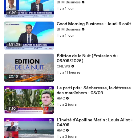
06/08
BFM Business
il y a 1 jour
7:57
Good Morning Business - Jeudi 6 août
BFM Business
il y a 1 jour
1:31:09
Édition de la Nuit (Émission du
06/08/2026)
CNEWS
il y a 11 heures
20:16
Le parti pris : Sécheresse, la détresse
des maraîchers - 05/08
RMC
il y a 2 jours
7:10
L'invité d'Apolline Matin : Louis Aliot -
04/08
RMC
il y a 3 jours