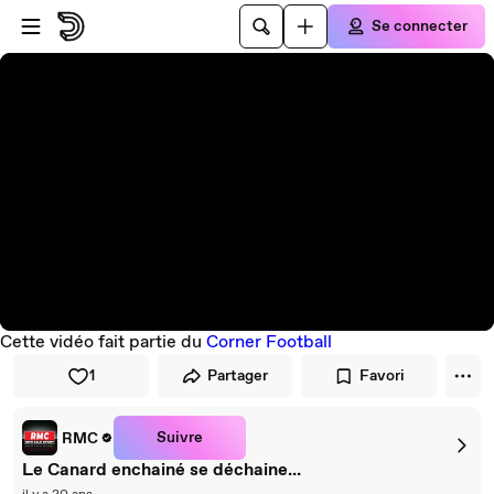
Passer au player
Passer au contenu principal
Se connecter
Cette vidéo fait partie du
Corner Football
1
Partager
Favori
Suivre
RMC
Le Canard enchainé se déchaine...