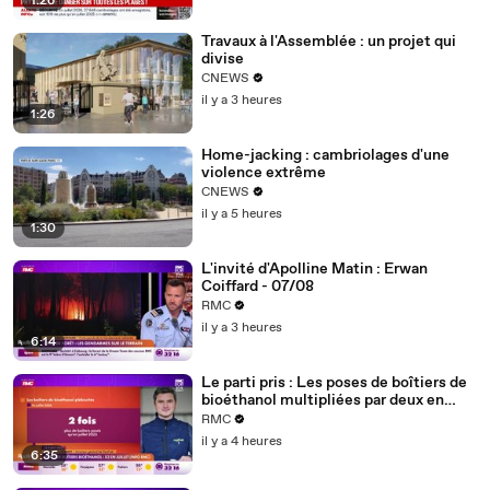
1:26
Travaux à l'Assemblée : un projet qui
divise
CNEWS
il y a 3 heures
1:26
Home-jacking : cambriolages d'une
violence extrême
CNEWS
il y a 5 heures
1:30
L'invité d'Apolline Matin : Erwan
Coiffard - 07/08
RMC
il y a 3 heures
6:14
Le parti pris : Les poses de boîtiers de
bioéthanol multipliées par deux en
juillet (info RMC) - 07/08
RMC
il y a 4 heures
6:35