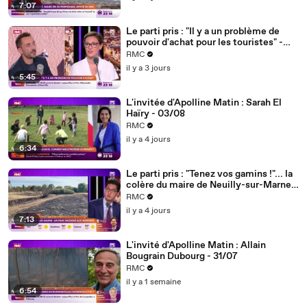
7:07
Le parti pris : "Il y a un problème de
pouvoir d'achat pour les touristes" -
04/08
RMC
il y a 3 jours
5:45
L'invitée d'Apolline Matin : Sarah El
Haïry - 03/08
RMC
il y a 4 jours
6:34
Le parti pris : "Tenez vos gamins !"... la
colère du maire de Neuilly-sur-Marne
après l'incendie d'un parc provoqué par
RMC
des mortiers - 03/08
il y a 4 jours
7:13
L'invité d'Apolline Matin : Allain
Bougrain Dubourg - 31/07
RMC
il y a 1 semaine
6:54