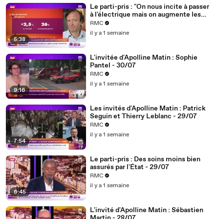
Le parti-pris : "On nous incite à passer
à l'électrique mais on augmente les
tarifs... ce gouvernement est
RMC
incohérent" - 31/07
il y a 1 semaine
5:38
L'invitée d'Apolline Matin : Sophie
Pantel - 30/07
RMC
il y a 1 semaine
9:16
Les invités d'Apolline Matin : Patrick
Seguin et Thierry Leblanc - 29/07
RMC
il y a 1 semaine
7:54
Le parti-pris : Des soins moins bien
assurés par l'État - 29/07
RMC
il y a 1 semaine
6:45
L'invité d'Apolline Matin : Sébastien
Martin - 28/07