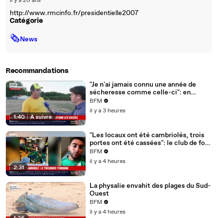
il y a 20 ans
http://www.rmcinfo.fr/presidentielle2007
Catégorie
🗞
News
Recommandations
"Je n'ai jamais connu une année de
sécheresse comme celle-ci": en
Charente-Maritime, à cause de la
BFM
sécheresse, l'herbe de cette prairie
il y a 3 heures
n'est plus comestible pour les vaches
1:40
|
À suivre
depuis le 1er juin
"Les locaux ont été cambriolés, trois
portes ont été cassées": le club de foot
de Champfleur victime d'un
BFM
cambriolage
il y a 4 heures
2:31
La physalie envahit des plages du Sud-
Ouest
BFM
il y a 4 heures