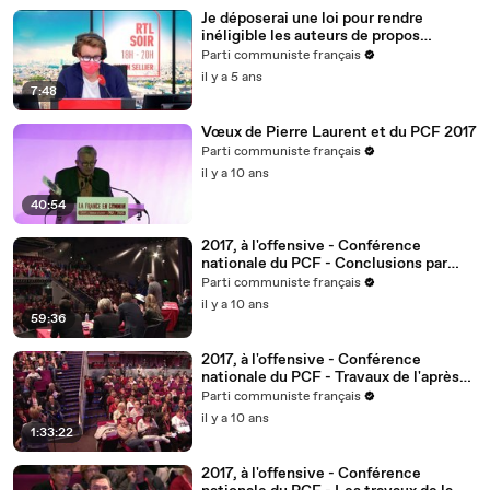
Je déposerai une loi pour rendre
inéligible les auteurs de propos
racistes et antisémites
Parti communiste français
il y a 5 ans
7:48
Vœux de Pierre Laurent et du PCF 2017
Parti communiste français
il y a 10 ans
40:54
2017, à l'offensive - Conférence
nationale du PCF - Conclusions par
Pierre Laurent
Parti communiste français
il y a 10 ans
59:36
2017, à l'offensive - Conférence
nationale du PCF - Travaux de l'après-
midi
Parti communiste français
il y a 10 ans
1:33:22
2017, à l'offensive - Conférence