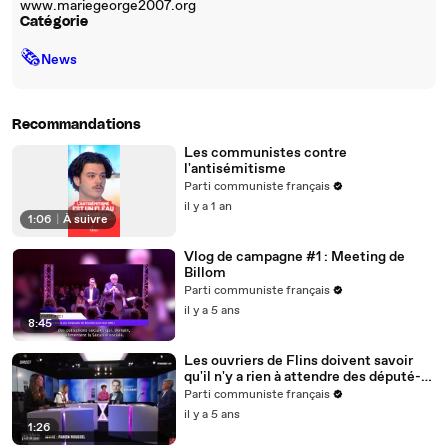
www.mariegeorge2007.org
Catégorie
🗞
News
Recommandations
Les communistes contre
l'antisémitisme
Parti communiste français
il y a 1 an
1:06
|
À suivre
Vlog de campagne #1 : Meeting de
Billom
Parti communiste français
il y a 5 ans
8:45
Les ouvriers de Flins doivent savoir
qu'il n'y a rien à attendre des député-es
macronistes pour l'avenir de leur
Parti communiste français
emploi.
il y a 5 ans
1:26