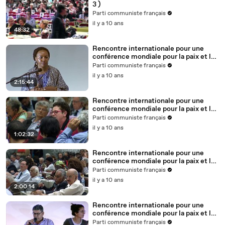
3 )
Parti communiste français
il y a 10 ans
48:32
Rencontre internationale pour une
conférence mondiale pour la paix et le
progrès - Table-ronde 4 ( 1/2 )
Parti communiste français
il y a 10 ans
2:15:44
Rencontre internationale pour une
conférence mondiale pour la paix et le
progrès - Table-ronde 4 ( 2/2 )
Parti communiste français
il y a 10 ans
1:02:32
Rencontre internationale pour une
conférence mondiale pour la paix et le
progrès - Table-ronde 3
Parti communiste français
il y a 10 ans
2:00:14
Rencontre internationale pour une
conférence mondiale pour la paix et le
progrès - Table-ronde 2
Parti communiste français