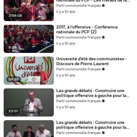
nationale du PCF - Les travaux de la
matinée
Parti communiste français
il y a 10 ans
3:06:08
2017, à l'offensive - Conférence
nationale du PCF (2)
Parti communiste français
il y a 10 ans
6:08
Université d'été des communistes -
Discours de Pierre Laurent
Parti communiste français
il y a 10 ans
59:26
Les grands débats : Construire une
politique offensive à gauche pour la
France en Europe 1/2
Parti communiste français
il y a 10 ans
23:01
Les grands débats : Construire une
politique offensive à gauche pour la
France en Europe 2/2
Parti communiste français