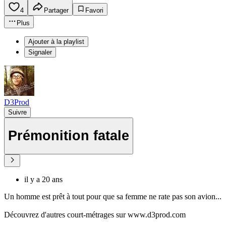
4
Partager
Favori
Plus
Ajouter à la playlist
Signaler
D3Prod
Suivre
Prémonition fatale
il y a 20 ans
Un homme est prêt à tout pour que sa femme ne rate pas son avion...
Découvrez d'autres court-métrages sur www.d3prod.com