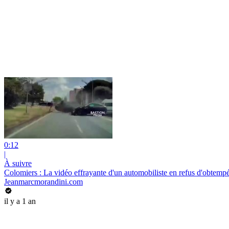
0:12
|
À suivre
Colomiers : La vidéo effrayante d'un automobiliste en refus d'obtempér
Jeanmarcmorandini.com
il y a 1 an