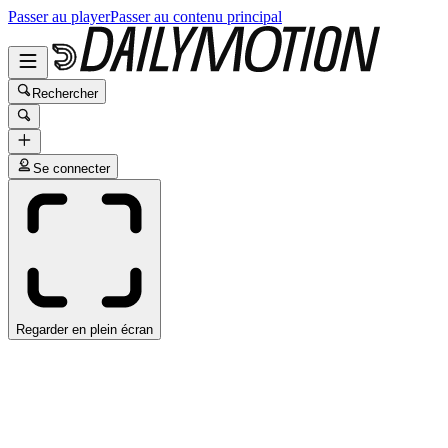
Passer au player
Passer au contenu principal
Rechercher
Se connecter
Regarder en plein écran