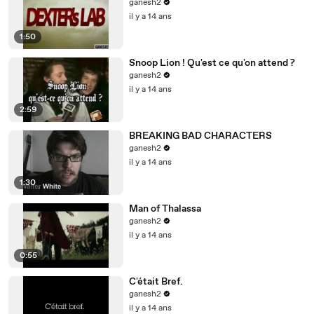
ganesh2
il y a 14 ans
1:50
Snoop Lion ! Qu'est ce qu'on attend ?
ganesh2
il y a 14 ans
2:59
BREAKING BAD CHARACTERS
ganesh2
il y a 14 ans
1:30
Man of Thalassa
ganesh2
il y a 14 ans
0:55
C'était Bref.
ganesh2
il y a 14 ans