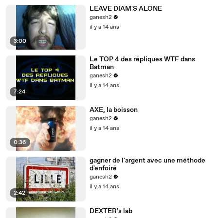
LEAVE DIAM'S ALONE
ganesh2
il y a 14 ans
3:00
Le TOP 4 des répliques WTF dans
Batman
ganesh2
il y a 14 ans
7:24
AXE, la boisson
ganesh2
il y a 14 ans
0:36
gagner de l'argent avec une méthode
d'enfoiré
ganesh2
il y a 14 ans
2:42
DEXTER's lab