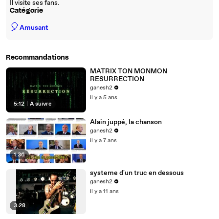
Il visite ses fans.
Catégorie
🎈
Amusant
Recommandations
MATRIX TON MONMON
RESURRECTION
ganesh2
il y a 5 ans
5:12
|
À suivre
Alain juppé, la chanson
ganesh2
il y a 7 ans
1:36
systeme d'un truc en dessous
ganesh2
il y a 11 ans
3:28