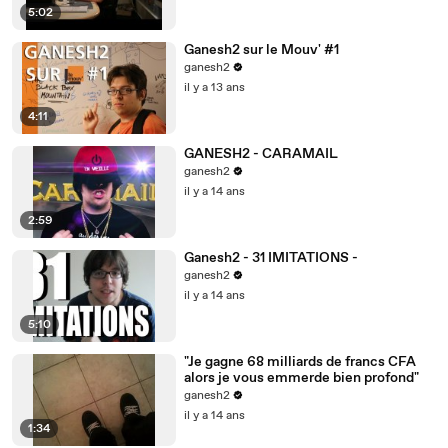
5:02
Ganesh2 sur le Mouv' #1
ganesh2
il y a 13 ans
4:11
GANESH2 - CARAMAIL
ganesh2
il y a 14 ans
2:59
Ganesh2 - 31 IMITATIONS -
ganesh2
il y a 14 ans
5:10
"Je gagne 68 milliards de francs CFA
alors je vous emmerde bien profond"
ganesh2
il y a 14 ans
1:34