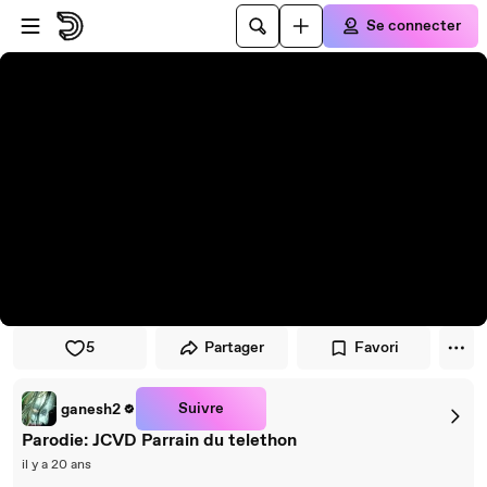
Passer au player
Passer au contenu principal
Se connecter
5
Partager
Favori
Suivre
ganesh2
Parodie: JCVD Parrain du telethon
il y a 20 ans