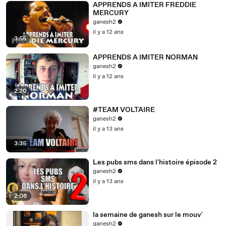
APPRENDS A IMITER FREDDIE
MERCURY
ganesh2
il y a 12 ans
3:55
APPRENDS A IMITER NORMAN
ganesh2
il y a 12 ans
2:20
#TEAM VOLTAIRE
ganesh2
il y a 13 ans
3:35
Les pubs sms dans l'histoire épisode 2
ganesh2
il y a 13 ans
2:06
la semaine de ganesh sur le mouv'
ganesh2