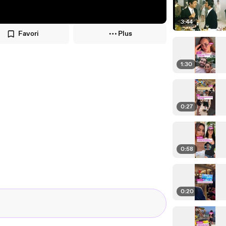
3:44
Favori
Plus
1:30
0:27
0:58
0:20