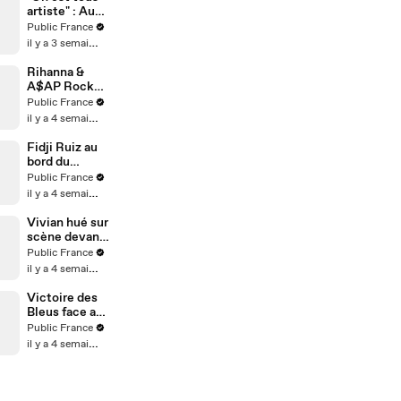
artiste" : Au
micro de
Public France
Karim
il y a 3 semaines
Sebbouh,
Richard
Rihanna &
Orlinski dit
A$AP Rocky :
tout au Public
Aïssa
Public France
Moments
il y a 4 semaines
analyse leur
relation…
Fidji Ruiz au
Couple
bord du
toxique ?
divorce ?
Public France
Rihanna
L’influenceus
il y a 4 semaines
serait-elle
e fait de
malheureuse
nouvelles
Vivian hué sur
?
confidences
scène devant
4000
Public France
personnes,
il y a 4 semaines
l’influenceur
réagit
Victoire des
Bleus face au
Maroc (2-0) :
Public France
la France se
il y a 4 semaines
qualifie pour
les demi-
finales