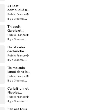
peu fier
« C’est
compliqué » :
Fidji et Anas
Public France
réagissent aux
il y a 3 semaines
rumeurs de
rupture
Thibault
Garcia et
Jessica
Public France
Thivenin : un
il y a 3 semaines
nouveau
chapitre
Un labrador
s'ouvre
déclenche
accidentelle
Public France
ment un
il y a 3 semaines
incendie
"Je me suis
lancé dans la
sculpture
Public France
après un burn-
il y a 3 semaines
out" : Au
micro de
Carla Bruni et
Karim
Nicolas
Sebbouh,
Sarkozy
Public France
Richard
complices
il y a 3 semaines
Orlinski dit
comme au
tout au Public
premier jour
"On est tous