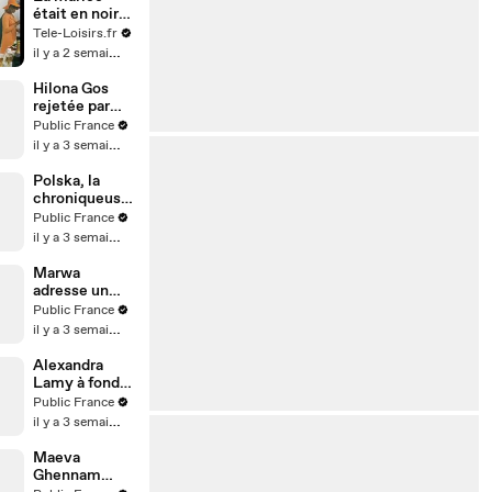
était en noir
(bande-
Tele-Loisirs.fr
annonce)
il y a 2 semaines
Hilona Gos
rejetée par
son ex,
Public France
l’influenceuse
il y a 3 semaines
dit tout !
Polska, la
chroniqueuse
de TBT9,
Public France
semble avoir
il y a 3 semaines
accepté une
demande en
Marwa
mariage de
adresse un
son ami
nouveau tacle
Public France
créateur de
à Rym ? Leur
il y a 3 semaines
contenu Anis
ex Vincent
Queijo s’en
Alexandra
mêle !
Lamy à fond
durant le
Public France
match des
il y a 3 semaines
bleus !
Maeva
Ghennam