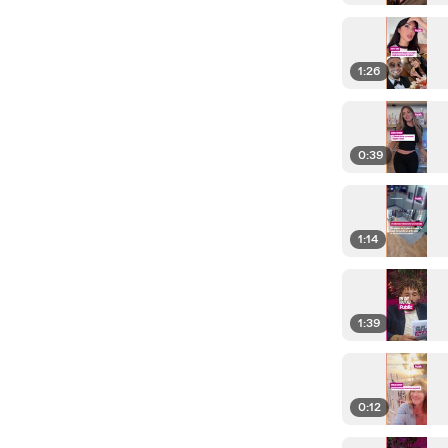
1:26
0:39
1:14
1:39
0:12