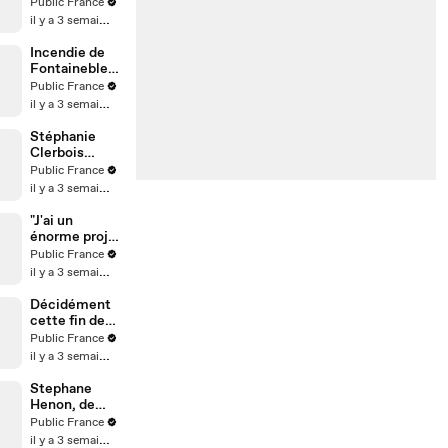
arrêtée par la
Public France
police en
il y a 3 semaines
Italie,
l’influenceuse
Incendie de
raconte sa
Fontainebleau
mésaventure
: Une scène
Public France
insolite aux
il y a 3 semaines
portes de
Paris !
Stéphanie
Clerbois
dévoile les
Public France
coulisses de
il y a 3 semaines
son
accouchemen
"J'ai un
t
énorme projet
avec Will
Public France
Smith" : Au
il y a 3 semaines
micro de
Karim
Décidément
Sebbouh,
cette fin de
Richard
Coupe du
Public France
Orlinski dit
Monde est
il y a 3 semaines
tout au Public
horrible...
Stephane
Henon, de
Plus belle la
Public France
vie, n'est pas
il y a 3 semaines