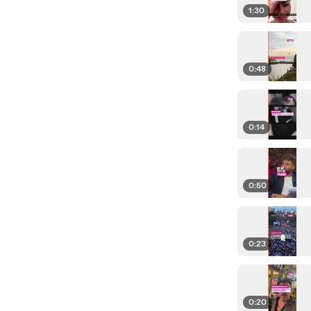
1:30
0:48
0:14
0:50
0:23
0:20