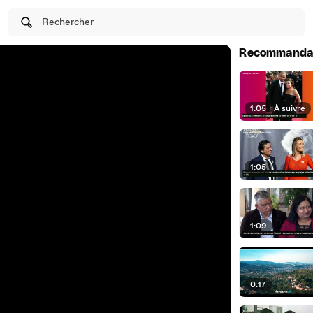
Rechercher
Recommanda
1:05
|
À suivre
1:05
1:09
0:17