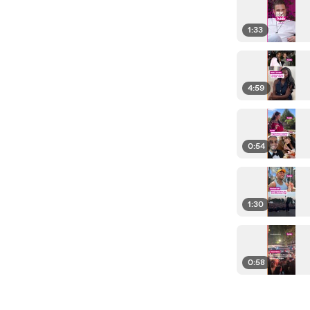
1:33
4:59
0:54
1:30
0:58