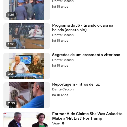
Dante Cecconi
há 18 anos
1:36
Programa do Jô - tirando o cara na
balada (caneta bic)
Dante Cecconi
há 18 anos
1:30
Segredos de um casamento vitorioso
Dante Cecconi
há 18 anos
3:01
Reportagem - litros de luz
Dante Cecconi
há 18 anos
2:36
Former Aide Claims She Was Asked to
Make a ‘Hit List’ For Trump
Veuer