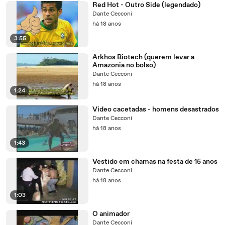
Red Hot - Outro Side (legendado)
Dante Cecconi
há 18 anos
3:55
Arkhos Biotech (querem levar a
Amazonia no bolso)
Dante Cecconi
há 18 anos
1:24
Vídeo cacetadas - homens desastrados
Dante Cecconi
há 18 anos
1:43
Vestido em chamas na festa de 15 anos
Dante Cecconi
há 18 anos
1:03
O animador
Dante Cecconi