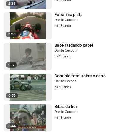
há 18 anos
2:35
Ferrari na pista
Dante Cecconi
há 18 anos
3:26
Bebê rasgando papel
Dante Cecconi
há 18 anos
1:27
Domínio total sobre o carro
Dante Cecconi
há 18 anos
0:53
Bibas da fier
Dante Cecconi
há 18 anos
0:44