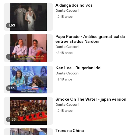
A dança dos noivos
Dante Cecconi
há 18 anos
1:53
Papo Furado - Análise gramatical da
entrevista dos Nardoni
Dante Cecconi
há 18 anos
4:43
Ken Lee - Bulgarian Idol
Dante Cecconi
há 18 anos
1:16
Smoke On The Water - japan version
Dante Cecconi
há 18 anos
4:35
Trens na China