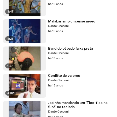
há 18 anos
3:47
Malabarismo circense aéreo
Dante Cecconi
há 18 anos
4:21
Bandido bêbado faixa preta
Dante Cecconi
há 18 anos
1:57
Conflito de valores
Dante Cecconi
há 18 anos
4:02
Japinha mandando um 'Tico-tico no
fubá' no teclado
Dante Cecconi