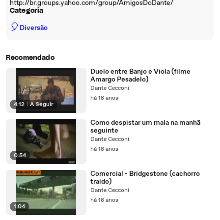
http://br.groups.yahoo.com/group/AmigosDoDante/
Categoria
🎈
Diversão
Recomendado
Duelo entre Banjo e Viola (filme
Amargo Pesadelo)
Dante Cecconi
há 18 anos
4:12
|
A Seguir
Como despistar um mala na manhã
seguinte
Dante Cecconi
há 18 anos
0:54
Comercial - Bridgestone (cachorro
traído)
Dante Cecconi
há 18 anos
1:04