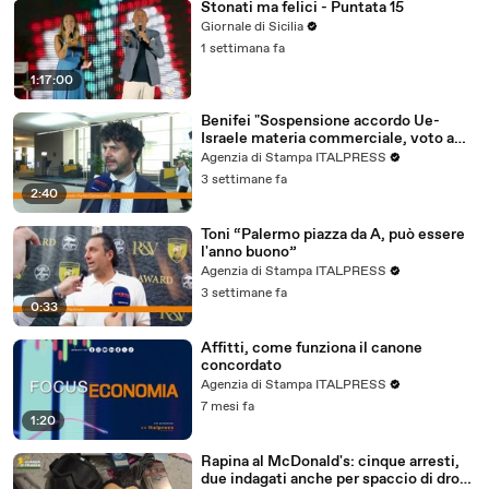
Stonati ma felici - Puntata 15
Giornale di Sicilia
1 settimana fa
1:17:00
Benifei "Sospensione accordo Ue-
Israele materia commerciale, voto a
maggioranza"
Agenzia di Stampa ITALPRESS
3 settimane fa
2:40
Toni “Palermo piazza da A, può essere
l'anno buono”
Agenzia di Stampa ITALPRESS
3 settimane fa
0:33
Affitti, come funziona il canone
concordato
Agenzia di Stampa ITALPRESS
7 mesi fa
1:20
Rapina al McDonald's: cinque arresti,
due indagati anche per spaccio di droga