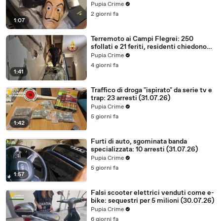
(03.08.26)
Pupia Crime
2 giorni fa
1:07
Terremoto ai Campi Flegrei: 250
sfollati e 21 feriti, residenti chiedono
certezze sul futuro (01.08.26)
Pupia Crime
4 giorni fa
1:41
Traffico di droga "ispirato" da serie tv e
trap: 23 arresti (31.07.26)
Pupia Crime
5 giorni fa
1:42
Furti di auto, sgominata banda
specializzata: 10 arresti (31.07.26)
Pupia Crime
5 giorni fa
1:57
Falsi scooter elettrici venduti come e-
bike: sequestri per 5 milioni (30.07.26)
Pupia Crime
6 giorni fa