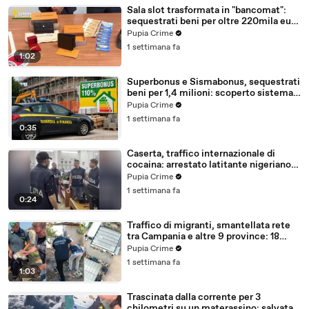
Sala slot trasformata in "bancomat":
sequestrati beni per oltre 220mila euro
a due coniugi (29.07.26)
Pupia Crime
1 settimana fa
1:02
Superbonus e Sismabonus, sequestrati
beni per 1,4 milioni: scoperto sistema
con false abitazioni (29.07.26)
Pupia Crime
1 settimana fa
0:35
Caserta, traffico internazionale di
cocaina: arrestato latitante nigeriano
ricercato dal 2019 (28.07.26)
Pupia Crime
1 settimana fa
0:24
Traffico di migranti, smantellata rete
tra Campania e altre 9 province: 18
arresti (27.07.26)
Pupia Crime
1 settimana fa
1:03
Trascinata dalla corrente per 3
chilometri su un materassino: salvata