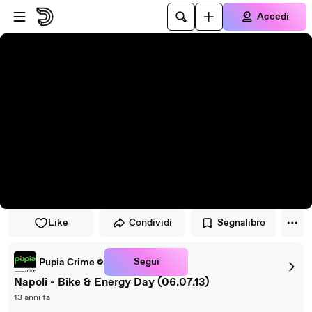
Vai al lettore
Passa al contenuto principale
Accedi
Like
Condividi
Segnalibro
Segui
Pupia Crime
Napoli - Bike & Energy Day (06.07.13)
13 anni fa