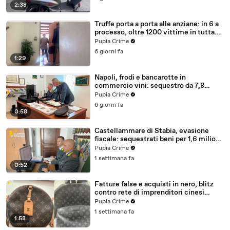
2:38
Truffe porta a porta alle anziane: in 6 a
processo, oltre 1200 vittime in tutta
Italia (30.07.26)
Pupia Crime
6 giorni fa
1:29
Napoli, frodi e bancarotte in
commercio vini: sequestro da 7,8
milioni (30.07.26)
Pupia Crime
6 giorni fa
0:58
Castellammare di Stabia, evasione
fiscale: sequestrati beni per 1,6 milioni
ad un consorzio navale (29.07.26)
Pupia Crime
1 settimana fa
0:52
Fatture false e acquisti in nero, blitz
contro rete di imprenditori cinesi
sequestri per 8,5 milioni (29.07.26)
Pupia Crime
1 settimana fa
1:58