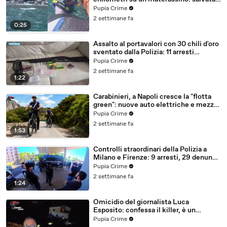
dalla Polizia (25.07.26)
Pupia Crime
2 settimane fa
0:25
Assalto al portavalori con 30 chili d'oro
sventato dalla Polizia: 11 arresti
(25.07.26)
Pupia Crime
2 settimane fa
1:22
Carabinieri, a Napoli cresce la "flotta
green": nuove auto elettriche e mezzi
sostenibili anche sulle isole (25.07.26)
Pupia Crime
2 settimane fa
1:53
Controlli straordinari della Polizia a
Milano e Firenze: 9 arresti, 29 denunce
e oltre 7mila persone identificate
Pupia Crime
(25.07.26)
2 settimane fa
1:24
Omicidio del giornalista Luca
Esposito: confessa il killer, è un
26enne tunisino (25.07.26)
Pupia Crime