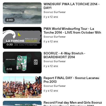
WINDSURF PWA LA TORCHE 2014 -
DAY1
Sooruz Surfwear
il y a 12 ans
2:00
PWA World Windsurfing Tour - La
Torche 2014 - LIVE from October 18th
Sooruz Surfwear
il y a 12 ans
0:30
SOORUZ - 4-Way Stretch -
BOARDSHORT 2014
Sooruz Surfwear
il y a 12 ans
0:15
Report FINAL DAY - Sooruz Lacanau
Pro 2013
Sooruz Surfwear
il y a 12 ans
3:04
Record Final day Men and Girls Sooruz