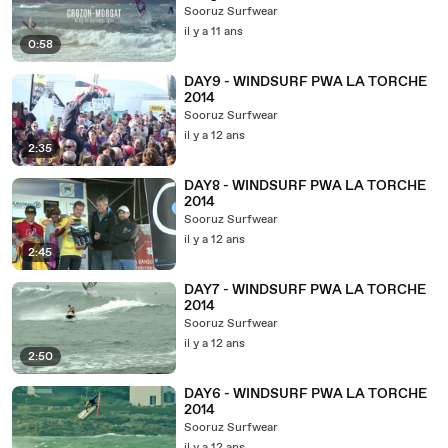
FESTIVAL 2015 OFFICIEL
Sooruz Surfwear
il y a 11 ans
0:58
DAY9 - WINDSURF PWA LA TORCHE
2014
Sooruz Surfwear
il y a 12 ans
2:35
DAY8 - WINDSURF PWA LA TORCHE
2014
Sooruz Surfwear
il y a 12 ans
2:45
DAY7 - WINDSURF PWA LA TORCHE
2014
Sooruz Surfwear
il y a 12 ans
2:50
DAY6 - WINDSURF PWA LA TORCHE
2014
Sooruz Surfwear