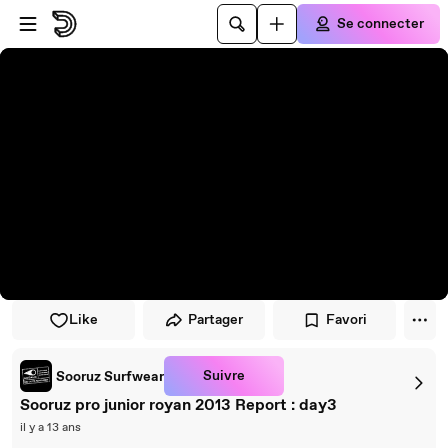
Passer au player
Passer au contenu principal
Se connecter
Like
Partager
Favori
Suivre
Sooruz Surfwear
Sooruz pro junior royan 2013 Report : day3
il y a 13 ans