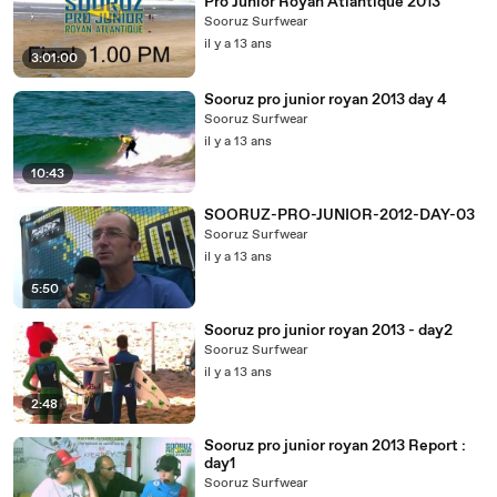
Pro Junior Royan Atlantique 2013
Sooruz Surfwear
il y a 13 ans
3:01:00
Sooruz pro junior royan 2013 day 4
Sooruz Surfwear
il y a 13 ans
10:43
SOORUZ-PRO-JUNIOR-2012-DAY-03
Sooruz Surfwear
il y a 13 ans
5:50
Sooruz pro junior royan 2013 - day2
Sooruz Surfwear
il y a 13 ans
2:48
Sooruz pro junior royan 2013 Report :
day1
Sooruz Surfwear