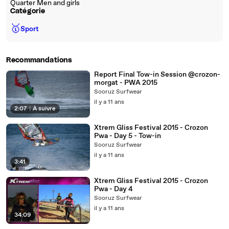
Quarter Men and girls
Catégorie
🥇
Sport
Recommandations
Report Final Tow-in Session @crozon-
morgat - PWA 2015
Sooruz Surfwear
il y a 11 ans
2:07
|
À suivre
Xtrem Gliss Festival 2015 - Crozon
Pwa - Day 5 - Tow-in
Sooruz Surfwear
il y a 11 ans
3:41
Xtrem Gliss Festival 2015 - Crozon
Pwa - Day 4
Sooruz Surfwear
il y a 11 ans
34:09