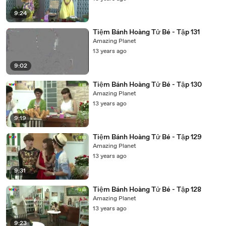
9:24
Tiệm Bánh Hoàng Tử Bé - Tập 131
Amazing Planet
13 years ago
9:02
Tiệm Bánh Hoàng Tử Bé - Tập 130
Amazing Planet
13 years ago
9:19
Tiệm Bánh Hoàng Tử Bé - Tập 129
Amazing Planet
13 years ago
9:31
Tiệm Bánh Hoàng Tử Bé - Tập 128
Amazing Planet
13 years ago
9:23