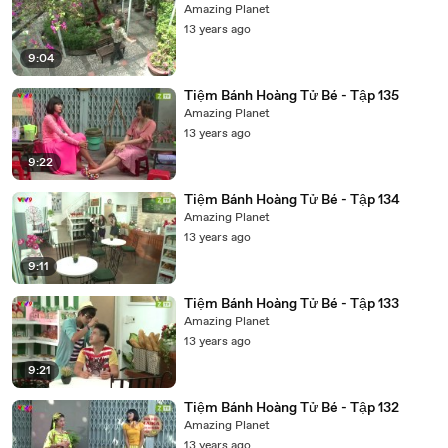
Amazing Planet
13 years ago
9:04
Tiệm Bánh Hoàng Tử Bé - Tập 135
Amazing Planet
13 years ago
9:22
Tiệm Bánh Hoàng Tử Bé - Tập 134
Amazing Planet
13 years ago
9:11
Tiệm Bánh Hoàng Tử Bé - Tập 133
Amazing Planet
13 years ago
9:21
Tiệm Bánh Hoàng Tử Bé - Tập 132
Amazing Planet
13 years ago