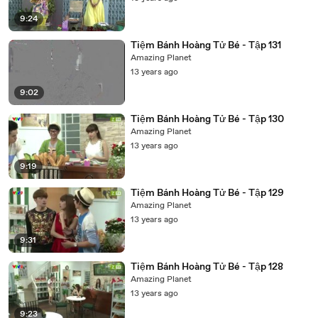
9:24
Tiệm Bánh Hoàng Tử Bé - Tập 131
Amazing Planet
13 years ago
9:02
Tiệm Bánh Hoàng Tử Bé - Tập 130
Amazing Planet
13 years ago
9:19
Tiệm Bánh Hoàng Tử Bé - Tập 129
Amazing Planet
13 years ago
9:31
Tiệm Bánh Hoàng Tử Bé - Tập 128
Amazing Planet
13 years ago
9:23