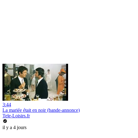
3:44
La mariée était en noir (bande-annonce)
Tele-Loisirs.fr
il y a 4 jours