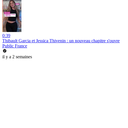
0:39
Thibault Garcia et Jessica Thivenin : un nouveau chapitre s'ouvre
Public France
il y a 2 semaines