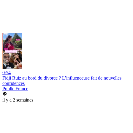
0:54
Fidji Ruiz au bord du divorce ? L’influenceuse fait de nouvelles
confidences
Public France
il y a 2 semaines