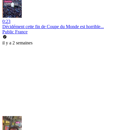
0:23
Décidément cette fin de Coupe du Monde est horrible...
Public France
il y a 2 semaines