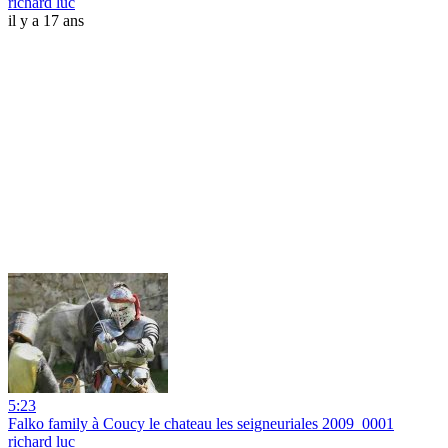
richard luc
il y a 17 ans
5:23
Falko family à Coucy le chateau les seigneuriales 2009_0001
richard luc