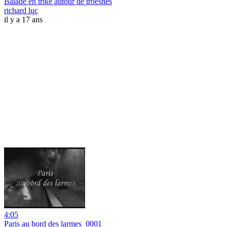
Balade en trike autour de troesnes
richard luc
il y a 17 ans
4:05
Paris au bord des larmes_0001