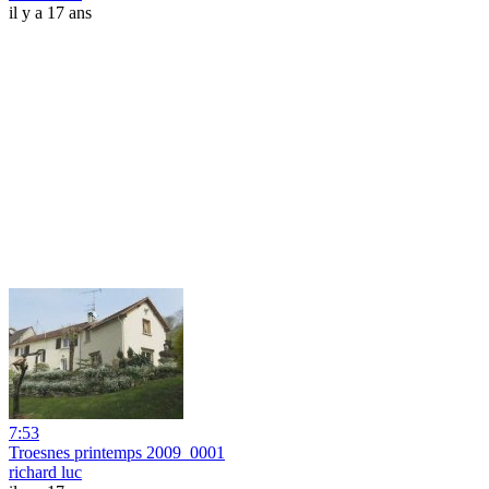
il y a 17 ans
7:53
Troesnes printemps 2009_0001
richard luc