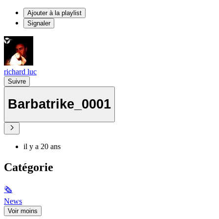
Ajouter à la playlist
Signaler
richard luc
Suivre
Barbatrike_0001
il y a 20 ans
Catégorie
🗞
News
Voir moins