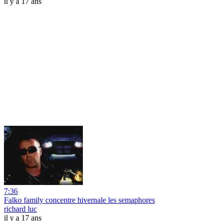
il y a 17 ans
7:36
Falko family concentre hivernale les semaphores
richard luc
il y a 17 ans