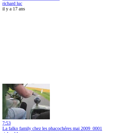
richard luc
il y a 17 ans
7:53
La falko family chez les phacochéres mai 2009_0001