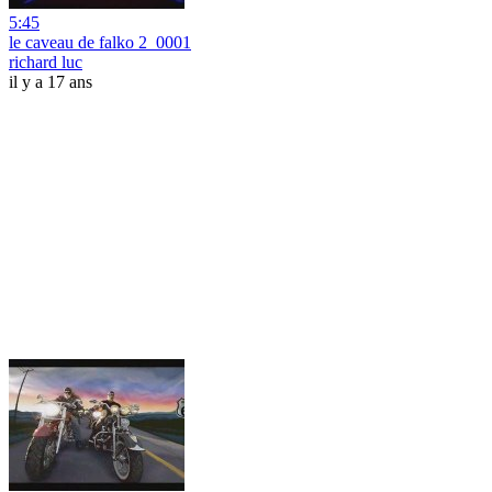
5:45
le caveau de falko 2_0001
richard luc
il y a 17 ans