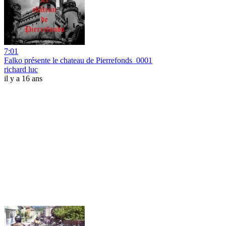
7:01
Falko présente le chateau de Pierrefonds_0001
richard luc
il y a 16 ans