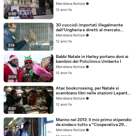
Meridiana Notizie
12 anni fa
0:56
30 cuccioli importati illegalmente
dall’Ungheria e diretti al mercato
romano
Meridiana Notizie
12 anni fa
1:14
Babbi Natale in Harley portano doni ai
bambini del Policlinico Umberto I
Meridiana Notizie
12 anni fa
3:09
Atac bookcrossing, per Natale si
scambiano libri nelle stazioni Lepanto
e Conca d’Oro
Meridiana Notizie
12 anni fa
2:20
Marino nel 2013: Il mio primo stipendio
da sindaco tutto a “Cooperativa 29
giugno”
Meridiana Notizie