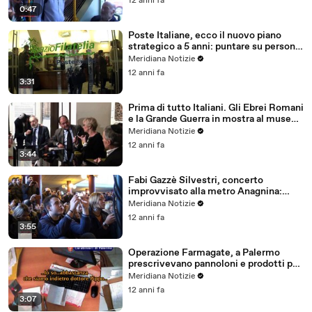
12 anni fa
0:47
Poste Italiane, ecco il nuovo piano
strategico a 5 anni: puntare su persone,
crescita e innovazione
Meridiana Notizie
12 anni fa
3:31
Prima di tutto Italiani. Gli Ebrei Romani
e la Grande Guerra in mostra al museo
ebraico di Roma
Meridiana Notizie
12 anni fa
3:44
Fabi Gazzè Silvestri, concerto
improvvisato alla metro Anagnina:
siamo tre pazzi
Meridiana Notizie
12 anni fa
3:55
Operazione Farmagate, a Palermo
prescrivevano pannoloni e prodotti per
celiaci a persone morte
Meridiana Notizie
12 anni fa
3:07