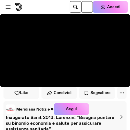
Vai al lettore
Passa al contenuto principale
Accedi
Like
Condividi
Segnalibro
Segui
Meridiana Notizie
Inaugurato Sanit 2013. Lorenzin: “Bisogna puntare
su binomio economia e salute per assicurare
assistenza sanitaria”