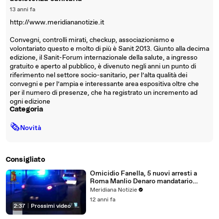
13 anni fa
http://www.meridiananotizie.it
Convegni, controlli mirati, checkup, associazionismo e
volontariato questo e molto di più è Sanit 2013. Giunto alla decima
edizione, il Sanit-Forum internazionale della salute, a ingresso
gratuito e aperto al pubblico, è divenuto negli anni un punto di
riferimento nel settore socio-sanitario, per l’alta qualità dei
convegni e per l’ampia e interessante area espositiva oltre che
per il numero di presenze, che ha registrato un incremento ad
ogni edizione
Categoria
🗞
Novità
Consigliato
Omicidio Fanella, 5 nuovi arresti a
Roma Manlio Denaro mandatario
dell’omicidio
Meridiana Notizie
12 anni fa
2:37
|
Prossimi video