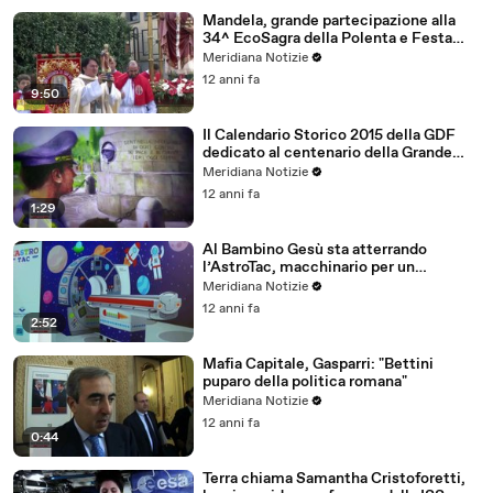
Mandela, grande partecipazione alla
34^ EcoSagra della Polenta e Festa
dell'Olio e dell'Ulivo
Meridiana Notizie
12 anni fa
9:50
Il Calendario Storico 2015 della GDF
dedicato al centenario della Grande
Guerra
Meridiana Notizie
12 anni fa
1:29
Al Bambino Gesù sta atterrando
l’AstroTac, macchinario per un
“Ospedale senza dolore”
Meridiana Notizie
12 anni fa
2:52
Mafia Capitale, Gasparri: "Bettini
puparo della politica romana"
Meridiana Notizie
12 anni fa
0:44
Terra chiama Samantha Cristoforetti,