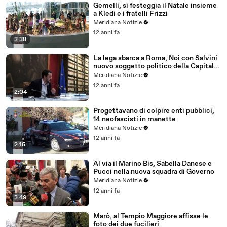
Gemelli, si festeggia il Natale insieme
a Kledi e i fratelli Frizzi
Meridiana Notizie
12 anni fa
3:38
La lega sbarca a Roma, Noi con Salvini
nuovo soggetto politico della Capitale
avanti il nuovo
Meridiana Notizie
12 anni fa
2:04
Progettavano di colpire enti pubblici,
14 neofascisti in manette
Meridiana Notizie
12 anni fa
2:15
Al via il Marino Bis, Sabella Danese e
Pucci nella nuova squadra di Governo
Meridiana Notizie
12 anni fa
3:49
Marò, al Tempio Maggiore affisse le
foto dei due fucilieri