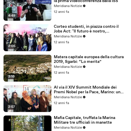
la prima videoconferenza dalla ISS
Meridiana Notizie
12 anni fa
4:49
Corteo studenti, in piazza contro il
Jobs Act: "Il futuro è nostro,
riprendiamocelo"
Meridiana Notizie
12 anni fa
2:05
Matera capitale europea della cultura
2019, Sgarbi: “Lo merita”
Meridiana Notizie
12 anni fa
3:16
Al via il XIV Summit Mondiale dei
Premi Nobel per la Pace, Marino: un
onore
Meridiana Notizie
12 anni fa
2:57
Mafia Capitale, truffata la Marina
Militare tre ufficiali in manette
Meridiana Notizie